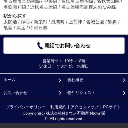
名古屋市営鶴舞線
/
中央線
/
名鉄名古屋本線
/
名鉄犬山線
/
名鉄瀬戸線
/
近鉄名古屋線
/
名古屋臨海高速あおなみ線
駅から探す
太閤通
/
浄心
/
新栄町
/
浅間町
/
上前津
/
名城公園
/
鶴舞
/
亀島
/
高岳
/
中村日赤
電話でお問い合わせ
営業時間：
10時～18時
定休日：
年末年始 水曜日
ホーム
会社概要
お問い合わせ
物件リクエスト
プライバシーポリシー
利用規約
アクセスマップ
PCサイト
Copyright(c) 株式会社Nタウン不動産 Ntown栄
店 All rights reserved.