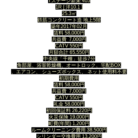
Tステージ新栄 403
1R [ 洋10.1 ]
25.3㎡
鉄筋コンクリート造 地上5階
築年2017年02月
賃料 58,000円
共益費 7,000円
CATV 550円
月額合計 65,550円
中央線「千種」徒歩7分
角部屋、浴室乾燥機、オートロック、宅配BOX
、エアコン、 シューズボックス、 ネット使用料不要
初期費用
賃料 58,000円
共益費 7,000円
CATV 550円
礼金 58,000円
初回保証料 26,220円
火災保険 19,000円
町費(年間) 1,200円
ルームクリーニング費用 38,500円
シリンダー交換費用 13,200円