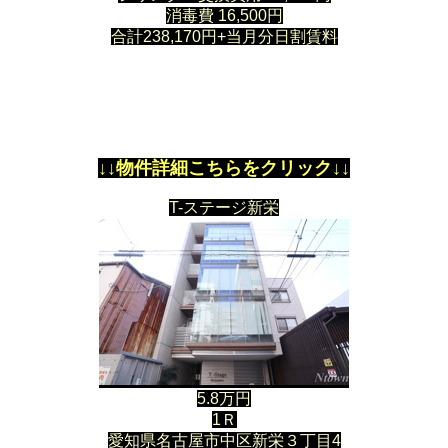
消毒費 16,500円
合計238,170円+当月分日割賃料
↓↓物件詳細こちらをクリック↓↓
T-ステージ新栄
5.8万円
1Ｒ
愛知県名古屋市中区新栄３丁目4