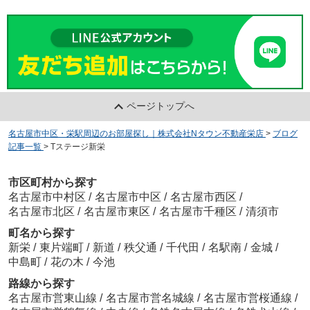
ページトップへ
名古屋市中区・栄駅周辺のお部屋探し｜株式会社Nタウン不動産栄店
>
ブログ
記事一覧
>
Tステージ新栄
市区町村から探す
名古屋市中村区
/
名古屋市中区
/
名古屋市西区
/
名古屋市北区
/
名古屋市東区
/
名古屋市千種区
/
清須市
町名から探す
新栄
/
東片端町
/
新道
/
秩父通
/
千代田
/
名駅南
/
金城
/
中島町
/
花の木
/
今池
路線から探す
名古屋市営東山線
/
名古屋市営名城線
/
名古屋市営桜通線
/