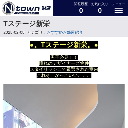
閲覧履歴
お気に入り
メニュー
0
0
Tステージ新栄
2025-02-08
カテゴリ：
おすすめお部屋紹介
●。Tステージ新栄。●
男子必見！！
憧れのデザイナーズ物件
スタイリッシュで厳選された室内
これぞ、かっこいい。。。