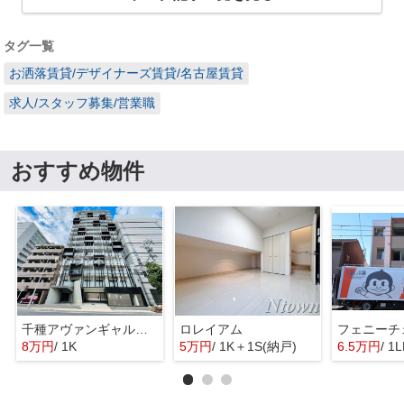
タグ一覧
お洒落賃貸/デザイナーズ賃貸/名古屋賃貸
求人/スタッフ募集/営業職
おすすめ物件
千種アヴァンギャルドプレイス
ロレイアム
フェニーチ
8万円
/ 1K
5万円
/ 1K＋1S(納戸)
6.5万円
/ 1