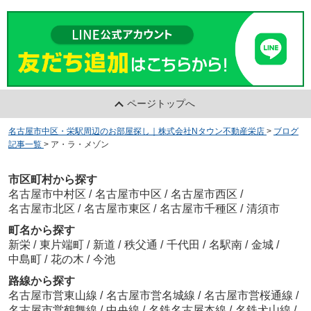
ページトップへ
名古屋市中区・栄駅周辺のお部屋探し｜株式会社Nタウン不動産栄店
>
ブログ
記事一覧
>
ア・ラ・メゾン
市区町村から探す
名古屋市中村区
/
名古屋市中区
/
名古屋市西区
/
名古屋市北区
/
名古屋市東区
/
名古屋市千種区
/
清須市
町名から探す
新栄
/
東片端町
/
新道
/
秩父通
/
千代田
/
名駅南
/
金城
/
中島町
/
花の木
/
今池
路線から探す
名古屋市営東山線
/
名古屋市営名城線
/
名古屋市営桜通線
/
名古屋市営鶴舞線
/
中央線
/
名鉄名古屋本線
/
名鉄犬山線
/