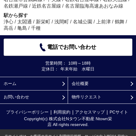
名鉄瀬戸線
/
近鉄名古屋線
/
名古屋臨海高速あおなみ線
駅から探す
浄心
/
太閤通
/
新栄町
/
浅間町
/
名城公園
/
上前津
/
鶴舞
/
高岳
/
亀島
/
千種
電話でお問い合わせ
営業時間：
10時～18時
定休日：
年末年始 水曜日
ホーム
会社概要
お問い合わせ
物件リクエスト
プライバシーポリシー
利用規約
アクセスマップ
PCサイト
Copyright(c) 株式会社Nタウン不動産 Ntown栄
店 All rights reserved.