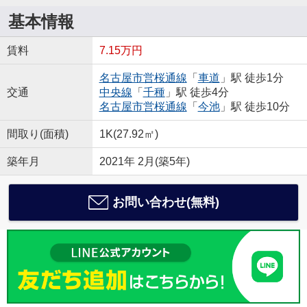
基本情報
賃料
7.15万円
名古屋市営桜通線
「
車道
」駅 徒歩1分
交通
中央線
「
千種
」駅 徒歩4分
名古屋市営桜通線
「
今池
」駅 徒歩10分
間取り(面積)
1K(27.92㎡)
築年月
2021年 2月(築5年)
お問い合わせ(無料)