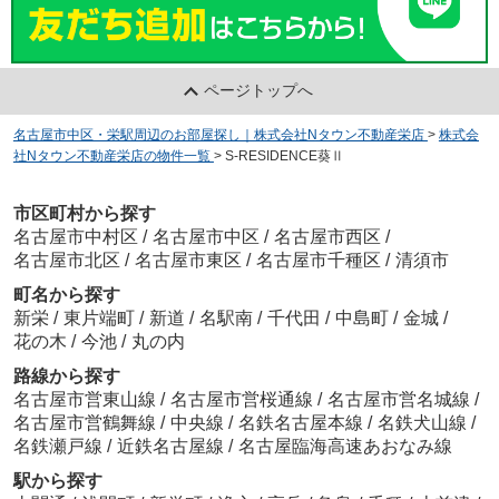
ページトップへ
名古屋市中区・栄駅周辺のお部屋探し｜株式会社Nタウン不動産栄店
>
株式会
社Nタウン不動産栄店の物件一覧
>
S-RESIDENCE葵Ⅱ
市区町村から探す
名古屋市中村区
/
名古屋市中区
/
名古屋市西区
/
名古屋市北区
/
名古屋市東区
/
名古屋市千種区
/
清須市
町名から探す
新栄
/
東片端町
/
新道
/
名駅南
/
千代田
/
中島町
/
金城
/
花の木
/
今池
/
丸の内
路線から探す
名古屋市営東山線
/
名古屋市営桜通線
/
名古屋市営名城線
/
名古屋市営鶴舞線
/
中央線
/
名鉄名古屋本線
/
名鉄犬山線
/
名鉄瀬戸線
/
近鉄名古屋線
/
名古屋臨海高速あおなみ線
駅から探す