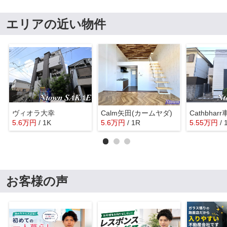
エリアの近い物件
ヴィオラ大幸
Calm矢田(カームヤダ)
Cathbhar
5.6
万
円
/ 1K
5.6
万
円
/ 1R
5.55
万
円
/ 
お客様の声