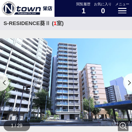
閲覧履歴
お気に入り
メニュー
1
0
S-RESIDENCE葵Ⅱ (
1
室)
1 / 29