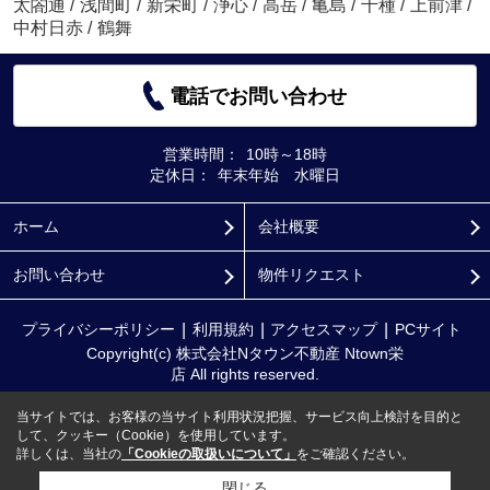
太閤通
/
浅間町
/
新栄町
/
浄心
/
高岳
/
亀島
/
千種
/
上前津
/
中村日赤
/
鶴舞
電話でお問い合わせ
営業時間：
10時～18時
定休日：
年末年始 水曜日
ホーム
会社概要
お問い合わせ
物件リクエスト
プライバシーポリシー
利用規約
アクセスマップ
PCサイト
Copyright(c) 株式会社Nタウン不動産 Ntown栄
店 All rights reserved.
当サイトでは、お客様の当サイト利用状況把握、サービス向上検討を目的と
して、クッキー（Cookie）を使用しています。
詳しくは、当社の
「Cookieの取扱いについて」
をご確認ください。
閉じる