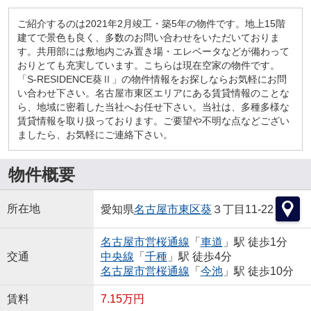
ご紹介するのは2021年2月竣工・築5年の物件です。地上15階
建てで景色も良く、多数のお問い合わせをいただいておりま
す。共用部には敷地内ごみ置き場・エレベータなどが備わって
おりとても充実しています。こちらは現在空家の物件です。
「S-RESIDENCE葵Ⅱ」の物件情報をお探しならお気軽にお問
い合わせ下さい。名古屋市東区エリアにある賃貸情報のことな
ら、地域に密着した当社へお任せ下さい。当社は、多種多様な
賃貸情報を取り扱っております。ご要望や不明な点などござい
ましたら、お気軽にご連絡下さい。
物件概要
所在地
愛知県
名古屋市東区
葵
３丁目11-22
名古屋市営桜通線
「
車道
」駅 徒歩1分
交通
中央線
「
千種
」駅 徒歩4分
名古屋市営桜通線
「
今池
」駅 徒歩10分
賃料
7.15万円