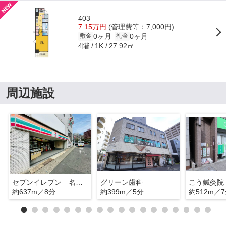
403
7.15万円
(管理費等：7,000円)
0ヶ月
0ヶ月
敷金
礼金
4階
27.92㎡
1K
周辺施設
セブンイレブン 名古屋今池2丁目店
グリーン歯科
こう鍼灸院
約637m／8分
約399m／5分
約512m／