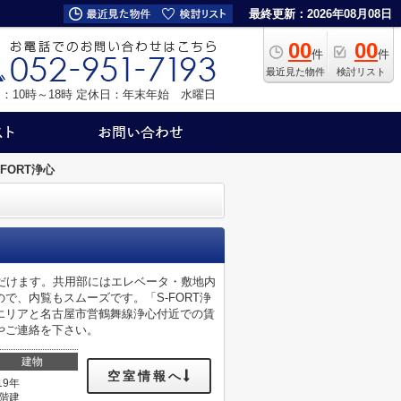
最終更新：2026年08月08日
00
00
件
件
最近見た物件
検討リスト
：10時～18時
定休日：年末年始 水曜日
-FORT浄心
だけます。共用部にはエレベータ・敷地内
、内覧もスムーズです。「S-FORT浄
エリアと名古屋市営鶴舞線浄心付近での賃
やご連絡を下さい。
建物
空室情報へ
19年
0階建