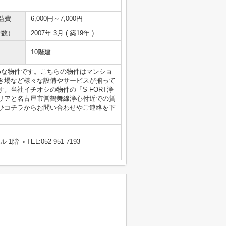
益費
6,000円～7,000円
年数）
2007年 3月 ( 築19年 )
10階建
めな物件です。こちらの物件はマンショ
き場など様々な設備やサービスが揃って
。当社イチオシの物件の「S-FORT浄
リアと名古屋市営鶴舞線浄心付近での賃
ひコチラからお問い合わせやご連絡を下
ル 1階
TEL:052-951-7193