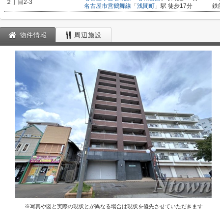
２丁目2-3
名古屋市営鶴舞線
「
浅間町
」駅 徒歩17分
鉄
物件情報
周辺施設
※写真や図と実際の現状とが異なる場合は現状を優先させていただきます