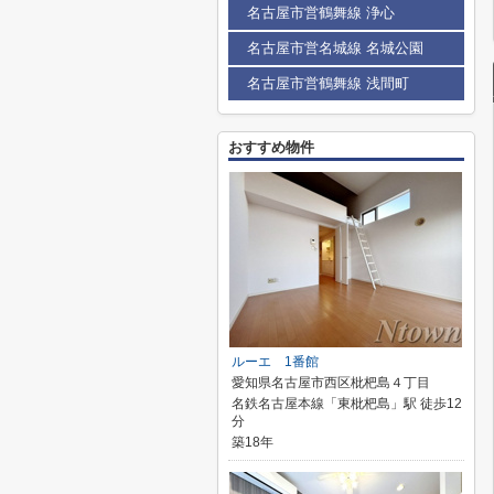
名古屋市営鶴舞線 浄心
名古屋市営名城線 名城公園
名古屋市営鶴舞線 浅間町
おすすめ物件
ルーエ 1番館
愛知県名古屋市西区枇杷島４丁目
名鉄名古屋本線「東枇杷島」駅 徒歩12
分
築18年