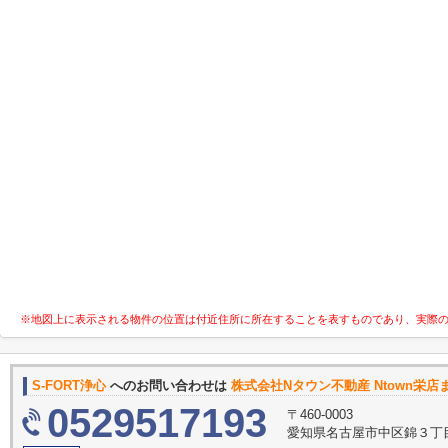
※地図上に表示される物件の位置は付近住所に所在することを表すものであり、実際
S-FORT浄心
へのお問い合わせは
株式会社Nタウン不動産 Ntown栄店
0529517193
〒460-0003
愛知県名古屋市中区錦３丁目1