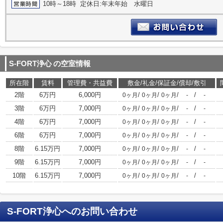
10時～18時 定休日:年末年始 水曜日
S-FORT浄心
の空室情報
所在階
賃料
管理費・共益費
敷金/礼金/保証金/償却/敷引
2階
6万円
6,000円
/
/
/
/
0ヶ月
0ヶ月
0ヶ月
-
-
3階
6万円
7,000円
/
/
/
/
0ヶ月
0ヶ月
0ヶ月
-
-
4階
6万円
7,000円
/
/
/
/
0ヶ月
0ヶ月
0ヶ月
-
-
6階
6万円
7,000円
/
/
/
/
0ヶ月
0ヶ月
0ヶ月
-
-
8階
6.15万円
7,000円
/
/
/
/
0ヶ月
0ヶ月
0ヶ月
-
-
9階
6.15万円
7,000円
/
/
/
/
0ヶ月
0ヶ月
0ヶ月
-
-
10階
6.15万円
7,000円
/
/
/
/
0ヶ月
0ヶ月
0ヶ月
-
-
S-FORT浄心
へのお問い合わせ