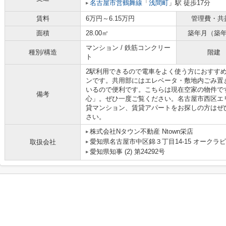
名古屋市営鶴舞線
「
浅間町
」駅 徒歩17分
賃料
6万円～6.15万円
管理費・共
面積
28.00㎡
築年月（築
マンション / 鉄筋コンクリー
種別/構造
階建
ト
2駅利用できるので電車をよく使う方におすす
ンです。共用部にはエレベータ・敷地内ごみ置
いるので便利です。こちらは現在空家の物件です
備考
心」。ぜひ一度ご覧ください。名古屋市西区エ
貸マンション、賃貸アパートをお探しの方はぜ
さい。
株式会社Nタウン不動産 Ntown栄店
愛知県名古屋市中区錦３丁目14-15 オークラビ
取扱会社
愛知県知事 (2) 第24292号