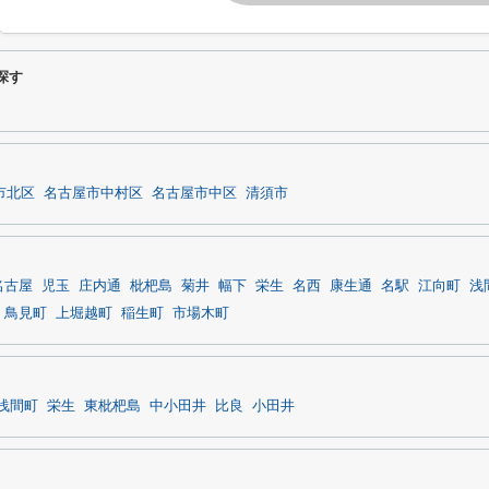
探す
市北区
名古屋市中村区
名古屋市中区
清須市
名古屋
児玉
庄内通
枇杷島
菊井
幅下
栄生
名西
康生通
名駅
江向町
浅
鳥見町
上堀越町
稲生町
市場木町
浅間町
栄生
東枇杷島
中小田井
比良
小田井