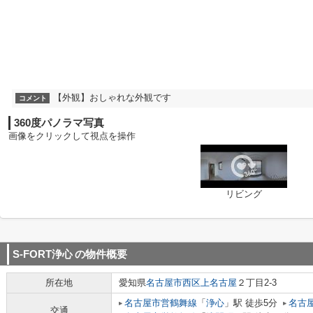
【外観】おしゃれな外観です
コメント
360度パノラマ写真
画像をクリックして視点を操作
リビング
S-FORT浄心
の物件概要
所在地
愛知県
名古屋市西区
上名古屋
２丁目2-3
名古屋市営鶴舞線
「
浄心
」駅 徒歩5分
名古
交通