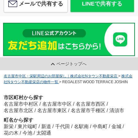
メールで共有する
LINEで共有する
ページトップへ
名古屋市中区・栄駅周辺のお部屋探し｜株式会社Nタウン不動産栄店
>
株式会
社Nタウン不動産栄店の物件一覧
>
REGALEST WOOD TERRACE JOSHIN
市区町村から探す
名古屋市中村区
/
名古屋市中区
/
名古屋市西区
/
名古屋市北区
/
名古屋市東区
/
名古屋市千種区
/
清須市
町名から探す
新栄
/
東片端町
/
新道
/
千代田
/
名駅南
/
中島町
/
金城
/
花の木
/
今池
/
太閤通