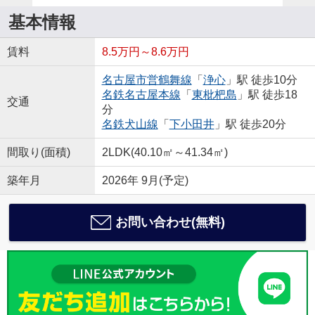
基本情報
賃料
8.5万円～8.6万円
名古屋市営鶴舞線
「
浄心
」駅 徒歩10分
名鉄名古屋本線
「
東枇杷島
」駅 徒歩18
交通
分
名鉄犬山線
「
下小田井
」駅 徒歩20分
間取り(面積)
2LDK(40.10㎡～41.34㎡)
築年月
2026年 9月(予定)
お問い合わせ(無料)