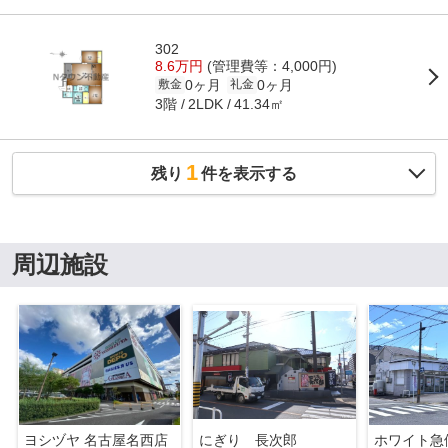
302
8.6万円
(管理費等：4,000円)
0ヶ月
0ヶ月
敷金
礼金
3階
41.34㎡
2LDK
1
残り
件を表示する
周辺施設
ヨシヅヤ 名古屋名西店
にぎり 長次郎