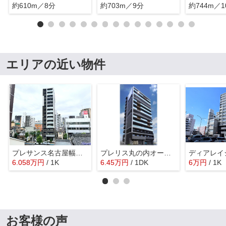
約610m／8分
約703m／9分
約744m／1
エリアの近い物件
プレサンス名古屋幅下ファビュラス
プレリス丸の内オーレル
6.058
万
円
/ 1K
6.45
万
円
/ 1DK
6
万
円
/ 1K
お客様の声