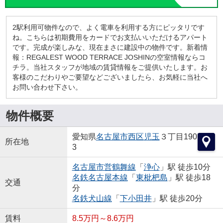
2駅利用可物件なので、よく電車を利用する方にピッタリです
ね。こちらは初期費用をカードでお支払いいただけるアパート
です。完成が楽しみな、現在まさに建設中の物件です。新着情
報：REGALEST WOOD TERRACE JOSHINの空室情報ならコ
チラ。当社スタッフが地域の賃貸情報をご提供いたします。お
客様のこだわりやご要望などございましたら、お気軽に当社へ
お問い合わせ下さい。
物件概要
愛知県
名古屋市西区
児玉
３丁目190
所在地
3
名古屋市営鶴舞線
「
浄心
」駅 徒歩10分
名鉄名古屋本線
「
東枇杷島
」駅 徒歩18
交通
分
名鉄犬山線
「
下小田井
」駅 徒歩20分
賃料
8.5万円～8.6万円