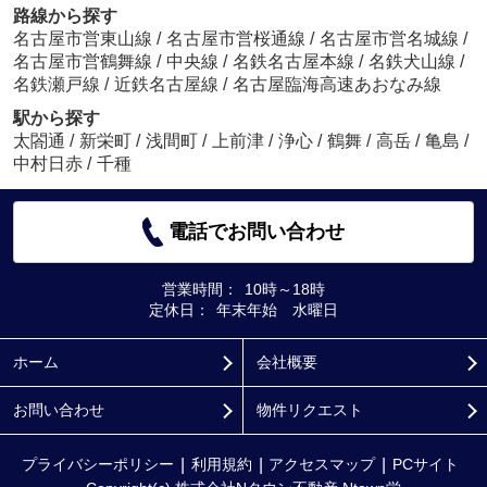
路線から探す
名古屋市営東山線
/
名古屋市営桜通線
/
名古屋市営名城線
/
名古屋市営鶴舞線
/
中央線
/
名鉄名古屋本線
/
名鉄犬山線
/
名鉄瀬戸線
/
近鉄名古屋線
/
名古屋臨海高速あおなみ線
駅から探す
太閤通
/
新栄町
/
浅間町
/
上前津
/
浄心
/
鶴舞
/
高岳
/
亀島
/
中村日赤
/
千種
電話でお問い合わせ
営業時間：
10時～18時
定休日：
年末年始 水曜日
ホーム
会社概要
お問い合わせ
物件リクエスト
プライバシーポリシー
利用規約
アクセスマップ
PCサイト