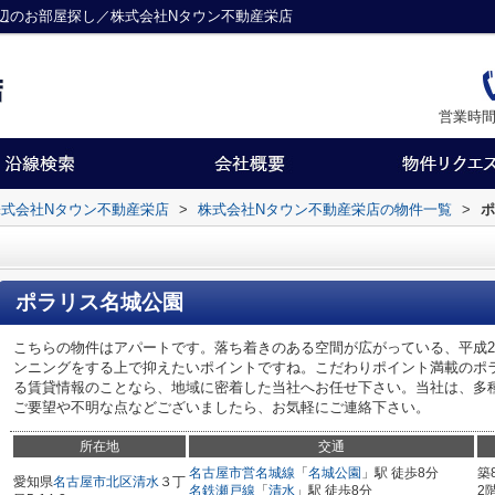
辺のお部屋探し／株式会社Nタウン不動産栄店
営業時間
式会社Nタウン不動産栄店
>
株式会社Nタウン不動産栄店の物件一覧
>
ポ
ポラリス名城公園
こちらの物件はアパートです。落ち着きのある空間が広がっている、平成2
ンニングをする上で抑えたいポイントですね。こだわりポイント満載のポ
る賃貸情報のことなら、地域に密着した当社へお任せ下さい。当社は、多
ご要望や不明な点などございましたら、お気軽にご連絡下さい。
所在地
交通
名古屋市営名城線
「
名城公園
」駅 徒歩8分
築
愛知県
名古屋市北区
清水
３丁
名鉄瀬戸線
「
清水
」駅 徒歩8分
2