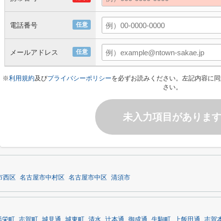
電話番号
任意
メールアドレス
任意
※
利用規約
及び
プライバシーポリシー
を必ずお読みください。左記内容に同
さい。
未入力項目がありま
市西区
名古屋市中村区
名古屋市中区
清須市
杉栄町
志賀町
城見通
城東町
清水
辻本通
御成通
生駒町
上飯田通
志賀