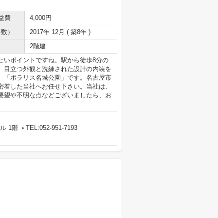
益費
4,000円
年数）
2017年 12月 ( 築8年 )
2階建
たいポイントですね。駅から徒歩8分の
。目立つ外観と洗練された設計の内装を
、「ポラリス名城公園」です。名古屋市
密着した当社へお任せ下さい。当社は、
要望や不明な点などございましたら、お
ル 1階
TEL:052-951-7193