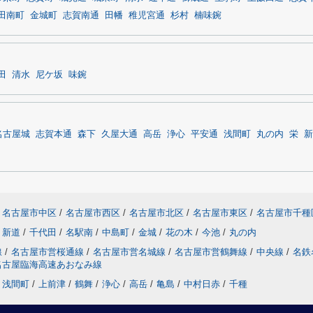
田南町
金城町
志賀南通
田幡
稚児宮通
杉村
楠味鋺
田
清水
尼ケ坂
味鋺
名古屋城
志賀本通
森下
久屋大通
高岳
浄心
平安通
浅間町
丸の内
栄
新
名古屋市中区
/
名古屋市西区
/
名古屋市北区
/
名古屋市東区
/
名古屋市千種
新道
/
千代田
/
名駅南
/
中島町
/
金城
/
花の木
/
今池
/
丸の内
線
/
名古屋市営桜通線
/
名古屋市営名城線
/
名古屋市営鶴舞線
/
中央線
/
名鉄
名古屋臨海高速あおなみ線
浅間町
/
上前津
/
鶴舞
/
浄心
/
高岳
/
亀島
/
中村日赤
/
千種