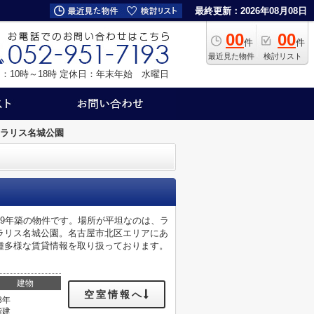
最終更新：2026年08月08日
00
00
件
件
最近見た物件
検討リスト
：10時～18時
定休日：年末年始 水曜日
ラリス名城公園
9年築の物件です。場所が平坦なのは、ラ
ラリス名城公園。名古屋市北区エリアにあ
種多様な賃貸情報を取り扱っております。
建物
空室情報へ
8年
階建