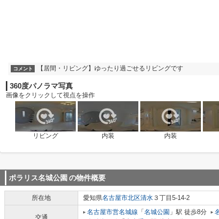
【居間・リビング】ゆったり過ごせるリビングです
コメント
360度パノラマ写真
画像をクリックして視点を操作
リビング
内装
内装
ポラリス名城公園
の物件概要
所在地
愛知県
名古屋市北区
清水
３丁目5-14-2
名古屋市営名城線
「
名城公園
」駅 徒歩8分
交通