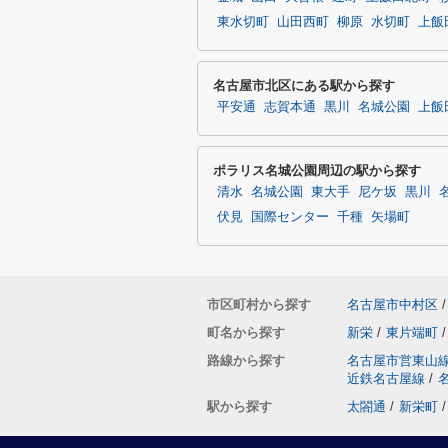
東水切町
山田西町
柳原
水切町
上飯
名古屋市北区にある駅から探す
平安通
志賀本通
黒川
名城公園
上飯
ポラリス名城公園周辺の駅から探す
清水
名城公園
東大手
尼ケ坂
黒川
伏見
国際センター
千種
矢場町
市区町村から探す
名古屋市中村区
/
町名から探す
新栄
/
東片端町
/
路線から探す
名古屋市営東山
近鉄名古屋線
/
駅から探す
太閤通
/
新栄町
/