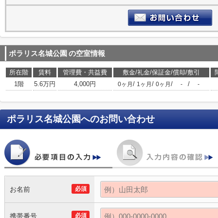
ポラリス名城公園
の空室情報
所在階
賃料
管理費・共益費
敷金/礼金/保証金/償却/敷引
1階
5.6万円
4,000円
/
/
/
/
0ヶ月
1ヶ月
0ヶ月
-
-
ポラリス名城公園
へのお問い合わせ
お名前
必須
携帯番号
必須