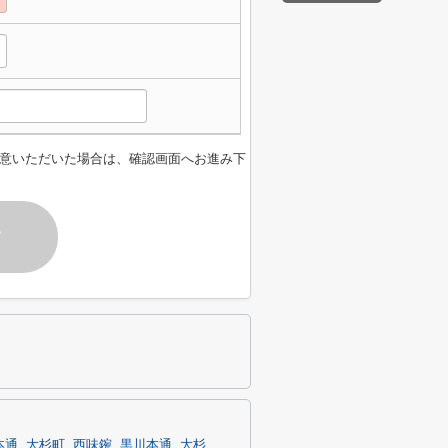
意いただいた場合は、確認画面へお進み下
す
本通
大杉町
西味鋺
黒川本通
大杉