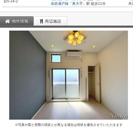
目5-14-2
名鉄瀬戸線
「
東大手
」駅 徒歩11分
木
物件情報
周辺施設
※写真や図と実際の現状とが異なる場合は現状を優先させていただきます