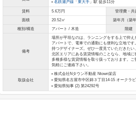
名鉄瀬戸線
「
東大手
」駅 徒歩11分
賃料
5.6万円
管理費・共
面積
20.52㎡
築年月（築
種別/構造
アパート / 木造
階建
場所が平坦なのは、ランニングをする上で抑え
アパートで、電車での通勤にも便利な立地です
持つデザイナーズ。ぜひ一度見ていただきたい
備考
北区エリアにある賃貸情報のことなら、地域に
多種多様な賃貸情報を取り扱っております。ご
気軽にご連絡下さい。
株式会社Nタウン不動産 Ntown栄店
愛知県名古屋市中区錦３丁目14-15 オークラビ
取扱会社
愛知県知事 (2) 第24292号