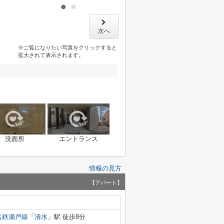
次へ
※ご覧になりたい写真をクリックすると
拡大されて表示されます。
洗面所
エントランス
情報の見方
【アパート】
名鉄瀬戸線
「
清水
」駅 徒歩8分