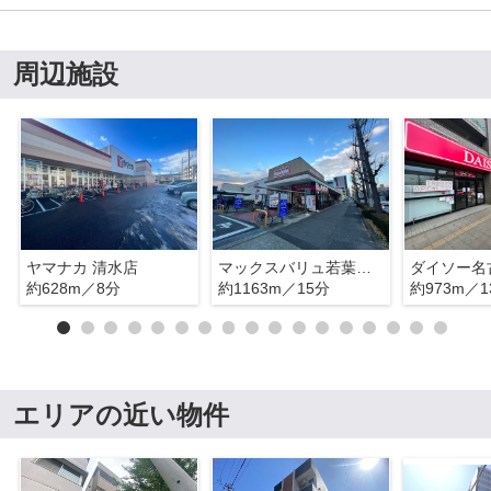
周辺施設
ヤマナカ 清水店
マックスバリュ若葉通店
ダイソー名
約628m／8分
約1163m／15分
約973m／1
エリアの近い物件