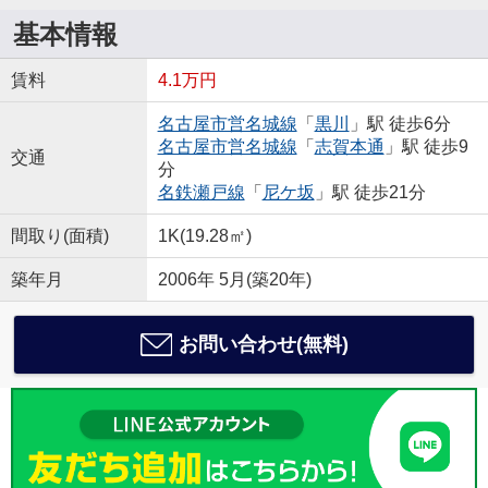
基本情報
賃料
4.1万円
名古屋市営名城線
「
黒川
」駅 徒歩6分
名古屋市営名城線
「
志賀本通
」駅 徒歩9
交通
分
名鉄瀬戸線
「
尼ケ坂
」駅 徒歩21分
間取り(面積)
1K(19.28㎡)
築年月
2006年 5月(築20年)
お問い合わせ(無料)