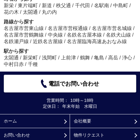
新栄
/
東片端町
/
新道
/
秩父通
/
千代田
/
名駅南
/
中島町
/
花の木
/
太閤通
/
丸の内
路線から探す
名古屋市営東山線
/
名古屋市営桜通線
/
名古屋市営名城線
/
名古屋市営鶴舞線
/
中央線
/
名鉄名古屋本線
/
名鉄犬山線
/
名鉄瀬戸線
/
近鉄名古屋線
/
名古屋臨海高速あおなみ線
駅から探す
太閤通
/
新栄町
/
浅間町
/
上前津
/
鶴舞
/
亀島
/
高岳
/
浄心
/
中村日赤
/
千種
電話でお問い合わせ
営業時間：
10時～18時
定休日：
年末年始 水曜日
ホーム
会社概要
お問い合わせ
物件リクエスト