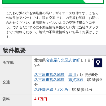
こだわり派の方も満足度の高いデザイナーズ物件です。こちら
の物件はアパートです。現在空家です。内見等お気軽にお問い
合わせください。新着情報：ペルカルロの空室情報ならコチ
ラ。できるだけ早めに不動産情報を集めたい方は当社スタッフ
までご連絡ください。地域の不動産情報をいち早くお届けしま
す。
物件概要
愛知県
名古屋市北区
志賀町
１丁目7
所在地
9-4
名古屋市営名城線
「
黒川
」駅 徒歩6分
名古屋市営名城線
「
志賀本通
」駅 徒歩9
交通
分
名鉄瀬戸線
「
尼ケ坂
」駅 徒歩21分
賃料
4.1万円