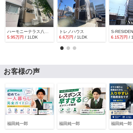
ハーモニーテラス八代町Ⅱ
トレノハウス
S-RESID
5.95
万
円
/ 1LDK
6.6
万
円
/ 1LDK
6.15
万
円
/ 
お客様の声
福田純一郎
福田純一郎
福田純一郎