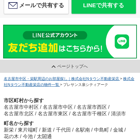
メールで共有する
LINEで共有する
ページトップへ
名古屋市中区・栄駅周辺のお部屋探し｜株式会社Nタウン不動産栄店
>
株式会
社Nタウン不動産栄店の物件一覧
>
プレサンス泉シティアーク
市区町村から探す
名古屋市中村区
/
名古屋市中区
/
名古屋市西区
/
名古屋市北区
/
名古屋市東区
/
名古屋市千種区
/
清須市
町名から探す
新栄
/
東片端町
/
新道
/
千代田
/
名駅南
/
中島町
/
金城
/
花の木
/
今池
/
太閤通