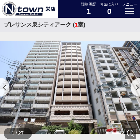
閲覧履歴
お気に入り
メニュー
1
0
プレサンス泉シティアーク (
1
室)
1 / 27