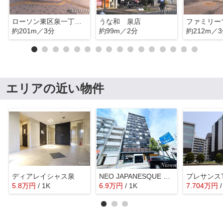
ローソン東区泉一丁目店
うな和 泉店
約201m／3分
約99m／2分
約212m／
エリアの近い物件
ディアレイシャス泉
NEO JAPANESQUE 出来町(ネオジャパネスク出来町)
プレサンス
5.8
万
円
/ 1K
6.9
万
円
/ 1K
7.704
万
円