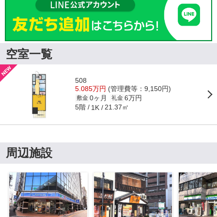
空室一覧
508
5.085万円
(管理費等：9,150円)
0ヶ月
6万円
敷金
礼金
5階
21.37㎡
1K
周辺施設