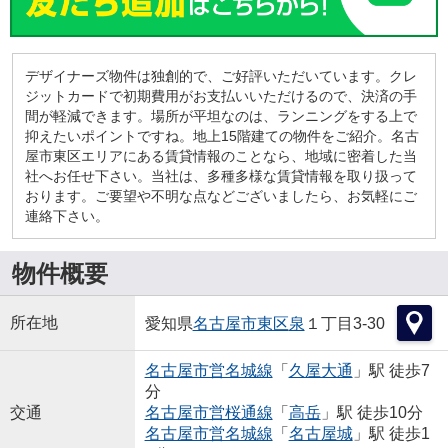
デザイナーズ物件は独創的で、ご好評いただいています。クレ
ジットカードで初期費用がお支払いいただけるので、決済の手
間が軽減できます。場所が平坦なのは、ランニングをする上で
抑えたいポイントですね。地上15階建ての物件をご紹介。名古
屋市東区エリアにある賃貸情報のことなら、地域に密着した当
社へお任せ下さい。当社は、多種多様な賃貸情報を取り扱って
おります。ご要望や不明な点などございましたら、お気軽にご
連絡下さい。
物件概要
所在地
愛知県
名古屋市東区
泉
１丁目3-30
名古屋市営名城線
「
久屋大通
」駅 徒歩7
分
交通
名古屋市営桜通線
「
高岳
」駅 徒歩10分
名古屋市営名城線
「
名古屋城
」駅 徒歩1