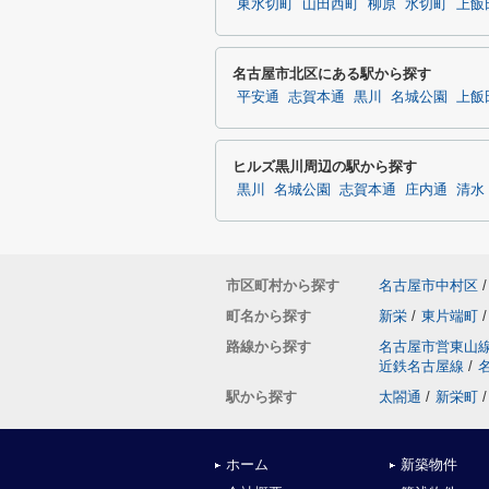
東水切町
山田西町
柳原
水切町
上飯
名古屋市北区にある駅から探す
平安通
志賀本通
黒川
名城公園
上飯
ヒルズ黒川周辺の駅から探す
黒川
名城公園
志賀本通
庄内通
清水
市区町村から探す
名古屋市中村区
/
町名から探す
新栄
/
東片端町
/
路線から探す
名古屋市営東山
近鉄名古屋線
/
駅から探す
太閤通
/
新栄町
/
ホーム
新築物件