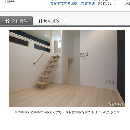
丁目44-1
名古屋市営名城線
「
志賀本通
」駅 徒歩24分
木
物件情報
周辺施設
※写真や図と実際の現状とが異なる場合は現状を優先させていただきます