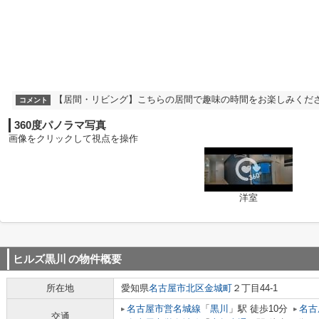
【居間・リビング】こちらの居間で趣味の時間をお楽しみくだ
コメント
360度パノラマ写真
画像をクリックして視点を操作
洋室
ヒルズ黒川
の物件概要
所在地
愛知県
名古屋市北区
金城町
２丁目44-1
名古屋市営名城線
「
黒川
」駅 徒歩10分
名古
交通