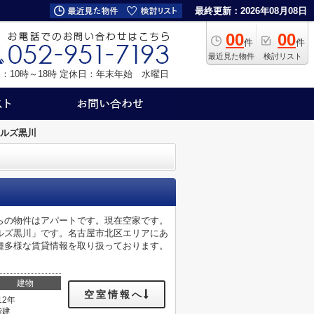
最終更新：2026年08月08日
00
00
件
件
最近見た物件
検討リスト
：10時～18時
定休日：年末年始 水曜日
ルズ黒川
らの物件はアパートです。現在空家です。
ルズ黒川」です。名古屋市北区エリアにあ
種多様な賃貸情報を取り扱っております。
建物
空室情報へ
12年
階建