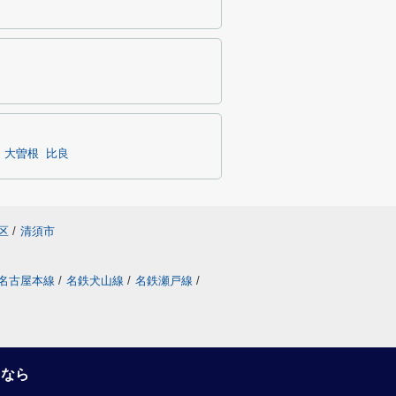
大曽根
比良
区
/
清須市
名古屋本線
/
名鉄犬山線
/
名鉄瀬戸線
/
るなら