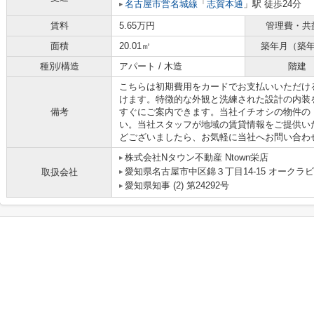
名古屋市営名城線
「
志賀本通
」駅 徒歩24分
賃料
5.65万円
管理費・共
面積
20.01㎡
築年月（築
種別/構造
アパート / 木造
階建
こちらは初期費用をカードでお支払いいただけ
けます。特徴的な外観と洗練された設計の内装
備考
すぐにご案内できます。当社イチオシの物件の
い。当社スタッフが地域の賃貸情報をご提供い
どございましたら、お気軽に当社へお問い合わ
株式会社Nタウン不動産 Ntown栄店
愛知県名古屋市中区錦３丁目14-15 オークラビ
取扱会社
愛知県知事 (2) 第24292号