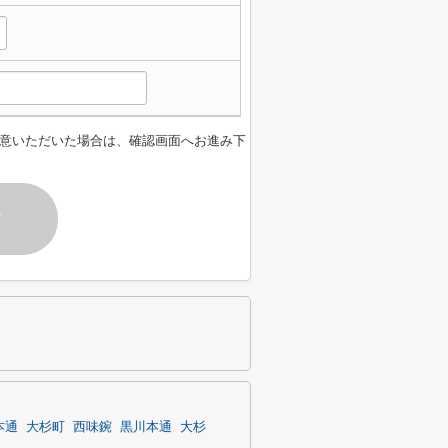
意いただいた場合は、確認画面へお進み下
す
本通
大杉町
西味鋺
黒川本通
大杉