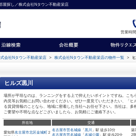
部屋探し／株式会社Nタウン不動産栄店
営業時間
式会社Nタウン不動産栄店
>
株式会社Nタウン不動産栄店の物件一覧
>
ヒ
ヒルズ黒川
場所が平坦なのは、ランニングをする上で抑えたいポイントですね。こち
内見等お気軽にお問い合わせください。ぜひ一度見ていただきたい、「ヒ
る賃貸情報のことなら、地域に密着した当社へお任せ下さい。当社は、多
ご要望や不明な点などございましたら、お気軽にご連絡下さい。
所在地
交通
名古屋市営名城線
「
黒川
」駅 徒歩10分
築
愛知県
名古屋市北区
金城町
２
名古屋市営名城線
「
名城公園
」駅 徒歩20分
2