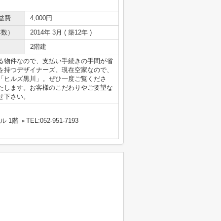
益費
4,000円
年数）
2014年 3月 ( 築12年 )
2階建
る物件なので、支払い手続きの手間が省
を持つデザイナーズ。現在空家なので、
「ヒルズ黒川」。ぜひ一度ご覧くださ
たします。お客様のこだわりやご要望な
せ下さい。
ル 1階
TEL:052-951-7193