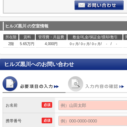
ヒルズ黒川
の空室情報
所在階
賃料
管理費・共益費
敷金/礼金/保証金/償却/敷引
2階
5.65万円
4,000円
/
/
/
/
0ヶ月
0ヶ月
0ヶ月
-
-
ヒルズ黒川
へのお問い合わせ
お名前
必須
携帯番号
必須