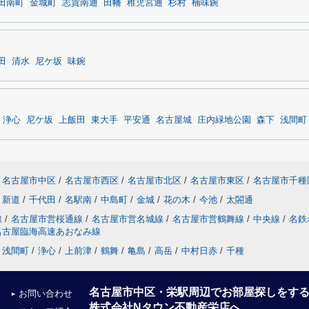
田南町
金城町
志賀南通
田幡
稚児宮通
杉村
楠味鋺
田
清水
尼ケ坂
味鋺
浄心
尼ケ坂
上飯田
東大手
平安通
名古屋城
庄内緑地公園
森下
浅間町
名古屋市中区
/
名古屋市西区
/
名古屋市北区
/
名古屋市東区
/
名古屋市千種
新道
/
千代田
/
名駅南
/
中島町
/
金城
/
花の木
/
今池
/
太閤通
線
/
名古屋市営桜通線
/
名古屋市営名城線
/
名古屋市営鶴舞線
/
中央線
/
名鉄
名古屋臨海高速あおなみ線
浅間町
/
浄心
/
上前津
/
鶴舞
/
亀島
/
高岳
/
中村日赤
/
千種
名古屋市中区・栄駅周辺でお部屋探しをす
お問い合わせ
株式会社Nタウン不動産栄店へ