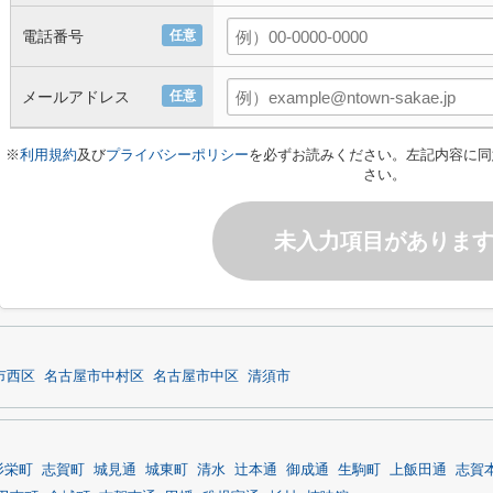
電話番号
任意
メールアドレス
任意
※
利用規約
及び
プライバシーポリシー
を必ずお読みください。左記内容に同
さい。
未入力項目がありま
市西区
名古屋市中村区
名古屋市中区
清須市
杉栄町
志賀町
城見通
城東町
清水
辻本通
御成通
生駒町
上飯田通
志賀