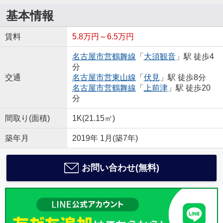
基本情報
賃料
5.8万円～6.5万円
名古屋市営鶴舞線
「
大須観音
」駅 徒歩4
分
交通
名古屋市営東山線
「
伏見
」駅 徒歩8分
名古屋市営鶴舞線
「
上前津
」駅 徒歩20
分
間取り(面積)
1K(21.15㎡)
築年月
2019年 1月(築7年)
お問い合わせ(無料)