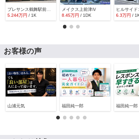
プレサンス鶴舞駅前ブリリアント
メイクス上前津Ⅳ
ヒルサイド
5.244
万
円
/ 1K
8.45
万
円
/ 1DK
6.3
万
円
/ 1
お客様の声
山浦元気
福田純一郎
福田純一郎