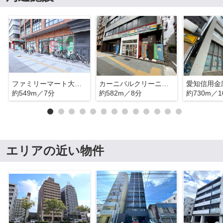
ファミリーマート大須一丁目店
カーニバルクリーニング 大須店
約549m／7分
約582m／8分
約730m／1
エリアの近い物件