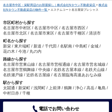
名古屋市中区・栄駅周辺のお部屋探し｜株式会社Nタウン不動産栄店
>
株式会
社Nタウン不動産栄店の物件一覧
>
エステムコート名古屋栄プレシャス
市区町村から探す
名古屋市中村区
/
名古屋市中区
/
名古屋市西区
/
名古屋市北区
/
名古屋市東区
/
名古屋市千種区
/
清須市
町名から探す
新栄
/
東片端町
/
新道
/
千代田
/
名駅南
/
中島町
/
金城
/
花の木
/
今池
/
丸の内
路線から探す
名古屋市営東山線
/
名古屋市営桜通線
/
名古屋市営名城線
/
名古屋市営鶴舞線
/
中央線
/
名鉄名古屋本線
/
名鉄犬山線
/
名鉄瀬戸線
/
近鉄名古屋線
/
名古屋臨海高速あおなみ線
駅から探す
太閤通
/
新栄町
/
浅間町
/
上前津
/
鶴舞
/
浄心
/
高岳
/
亀島
/
中村日赤
/
千種
電話でお問い合わせ