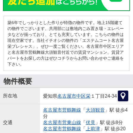
築6年でしっかりとした作りが特徴の物件です。地上15階建て
の物件でございます。共用部には敷地内ごみ置き場・エレベー
タなどが揃っており、とても充実しています。こちらの物件は
現在空家です。当社イチオシの物件の「エステムコート名古屋
栄プレシャス」。ぜひ一度ご覧ください。名古屋市中区エリア
と名古屋市営鶴舞線大須観音付近での賃貸マンション、賃貸ア
パートをお探しの方はぜひコチラからお問い合わせやご連絡を
下さい。
物件概要
所在地
愛知県
名古屋市中区
栄
１丁目24-34
名古屋市営鶴舞線
「
大須観音
」駅 徒歩4
分
交通
名古屋市営東山線
「
伏見
」駅 徒歩8分
名古屋市営鶴舞線
「
上前津
」駅 徒歩20