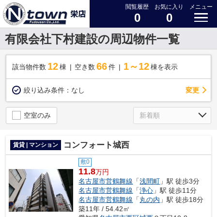
閲覧履歴
お気に入り
メニュー
0
0
有限会社下村建設の周辺物件一覧
12
66
1～12
該当物件数
棟
空き数
件
棟を表示
変更
絞り込み条件：
なし
空室のみ
コンフォート城西
賃貸 | マンション
敷0
11.8
万円
名古屋市営鶴舞線
「
浅間町
」駅 徒歩3分
名古屋市営鶴舞線
「
浄心
」駅 徒歩11分
名古屋市営鶴舞線
「
丸の内
」駅 徒歩18分
築11年 / 54.42㎡