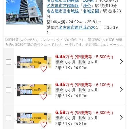
名古屋市営鶴舞線
「
浅間町
」駅 徒歩7分
名古屋市営鶴舞線
「
浄心
」駅 徒歩10分
名古屋市営名城線
「
名城公園
」駅 徒歩23
分
築1年未満 / 24.92㎡～25.81㎡
愛知県
名古屋市西区
花の木
１丁目15-19-
1
防犯対策もバッチリなマンションタイプの物件です。清潔感のある室内が魅
力的な2026年築の物件となっており、一押しです。共用部にはエレベータ・
敷地内ごみ置き場などが揃っており、...
6.45
万
円
(管理費等：5,500円 )
0ヶ月
0ヶ月
敷金
礼金
2階 / 1K / 24.92㎡
6.45
万
円
(管理費等：6,100円 )
0ヶ月
0ヶ月
敷金
礼金
2階 / 1K / 24.92㎡
6.58
万
円
(管理費等：6,300円 )
0ヶ月
0ヶ月
敷金
礼金
2階 / 1K / 25.81㎡