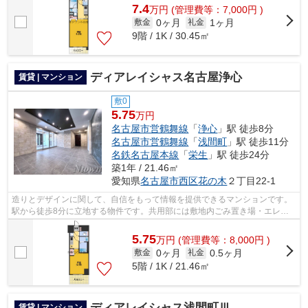
7.4
万
円
(管理費等：7,000円 )
0ヶ月
1ヶ月
敷金
礼金
9階 / 1K / 30.45㎡
ディアレイシャス名古屋浄心
賃貸 | マンション
敷0
5.75
万円
名古屋市営鶴舞線
「
浄心
」駅 徒歩8分
名古屋市営鶴舞線
「
浅間町
」駅 徒歩11分
名鉄名古屋本線
「
栄生
」駅 徒歩24分
築1年 / 21.46㎡
愛知県
名古屋市西区
花の木
２丁目22-1
造りとデザインに関して、自信をもって情報を提供できるマンションです。
駅から徒歩8分に立地する物件です。共用部には敷地内ごみ置き場・エレベ
ータなどが備わっておりとても充実して...
5.75
万
円
(管理費等：8,000円 )
0ヶ月
0.5ヶ月
敷金
礼金
5階 / 1K / 21.46㎡
ディアレイシャス浅間町Ⅲ
賃貸 | マンション