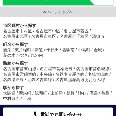
ページトップへ
市区町村から探す
名古屋市中村区
/
名古屋市中区
/
名古屋市西区
/
名古屋市北区
/
名古屋市東区
/
名古屋市千種区
/
清須市
町名から探す
新栄
/
東片端町
/
新道
/
千代田
/
名駅南
/
中島町
/
金城
/
花の木
/
今池
/
丸の内
路線から探す
名古屋市営東山線
/
名古屋市営桜通線
/
名古屋市営名城線
/
名古屋市営鶴舞線
/
中央線
/
名鉄名古屋本線
/
名鉄犬山線
/
名鉄瀬戸線
/
近鉄名古屋線
/
名古屋臨海高速あおなみ線
駅から探す
太閤通
/
新栄町
/
浅間町
/
上前津
/
鶴舞
/
浄心
/
高岳
/
亀島
/
中村日赤
/
千種
電話でお問い合わせ