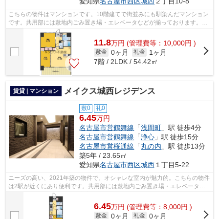
愛知県
名古屋市西区
城西
２丁目10-8
こちらの物件はマンションです。10階建てで街並みにも馴染んだマンション
です。共用部には敷地内ごみ置き場・エレベータなどが揃っております。現
在空家です。内見等お気軽にお問い合...
11.8
万
円
(管理費等：10,000円 )
0ヶ月
1ヶ月
敷金
礼金
7階 / 2LDK / 54.42㎡
メイクス城西レジデンス
賃貸 | マンション
敷0
礼0
6.45
万円
名古屋市営鶴舞線
「
浅間町
」駅 徒歩4分
名古屋市営鶴舞線
「
浄心
」駅 徒歩15分
名古屋市営桜通線
「
丸の内
」駅 徒歩13分
築5年 / 23.65㎡
愛知県
名古屋市西区
城西
１丁目5-22
ニーズの高い、2021年築の物件で、オシャレな室内が魅力的。こちらの物件
は2駅が近くにあり便利です。共用部には敷地内ごみ置き場・エレベータな
どが揃っております。現在空家の物件で...
6.45
万
円
(管理費等：8,000円 )
0ヶ月
0ヶ月
敷金
礼金