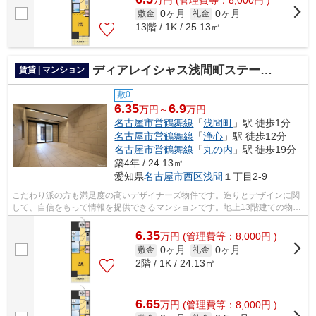
万
円
(管理費等：8,000円 )
0ヶ月
0ヶ月
敷金
礼金
13階 / 1K / 25.13㎡
ディアレイシャス浅間町ステーションフロント
賃貸 | マンション
敷0
6.35
6.9
万円～
万円
名古屋市営鶴舞線
「
浅間町
」駅 徒歩1分
名古屋市営鶴舞線
「
浄心
」駅 徒歩12分
名古屋市営鶴舞線
「
丸の内
」駅 徒歩19分
築4年 / 24.13㎡
愛知県
名古屋市西区
浅間
１丁目2-9
こだわり派の方も満足度の高いデザイナーズ物件です。造りとデザインに関
して、自信をもって情報を提供できるマンションです。地上13階建ての物件
をご紹介。周辺には、徒歩1分で利用で...
6.35
万
円
(管理費等：8,000円 )
0ヶ月
0ヶ月
敷金
礼金
2階 / 1K / 24.13㎡
6.65
万
円
(管理費等：8,000円 )