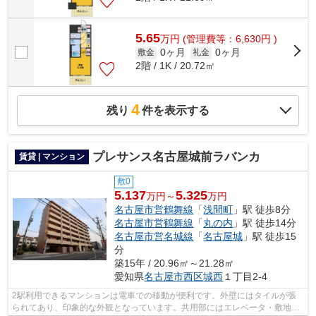
5.65
万
円
(管理費等：6,630円 )
0ヶ月
0ヶ月
敷金
礼金
2階 / 1K / 20.72㎡
4
残り
件を表示する
プレサンス名古屋城前ラバンカ
賃貸 | マンション
敷0
5.137
5.325
万円～
万円
名古屋市営鶴舞線
「
浅間町
」駅 徒歩8分
名古屋市営鶴舞線
「
丸の内
」駅 徒歩14分
名古屋市営名城線
「
名古屋城
」駅 徒歩15
分
築15年 / 20.96㎡～21.28㎡
愛知県
名古屋市西区
城西
１丁目2-4
2駅利用できるマンションは電車での移動が便利です。外壁にはタイルが張
られてあり、印象的な外観となっています。共用部にはエレベータ・敷地内