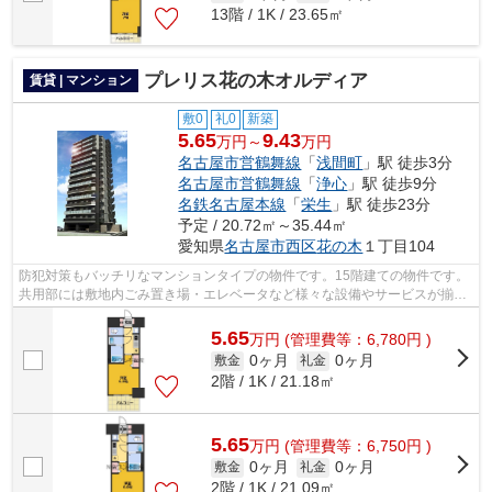
13階 / 1K / 23.65㎡
プレリス花の木オルディア
賃貸 | マンション
敷0
礼0
新築
5.65
9.43
万円～
万円
名古屋市営鶴舞線
「
浅間町
」駅 徒歩3分
名古屋市営鶴舞線
「
浄心
」駅 徒歩9分
名鉄名古屋本線
「
栄生
」駅 徒歩23分
予定 / 20.72㎡～35.44㎡
愛知県
名古屋市西区
花の木
１丁目104
防犯対策もバッチリなマンションタイプの物件です。15階建ての物件です。
共用部には敷地内ごみ置き場・エレベータなど様々な設備やサービスが揃っ
ているので便利です。竣工前の物件で...
5.65
万
円
(管理費等：6,780円 )
0ヶ月
0ヶ月
敷金
礼金
2階 / 1K / 21.18㎡
5.65
万
円
(管理費等：6,750円 )
0ヶ月
0ヶ月
敷金
礼金
2階 / 1K / 21.09㎡