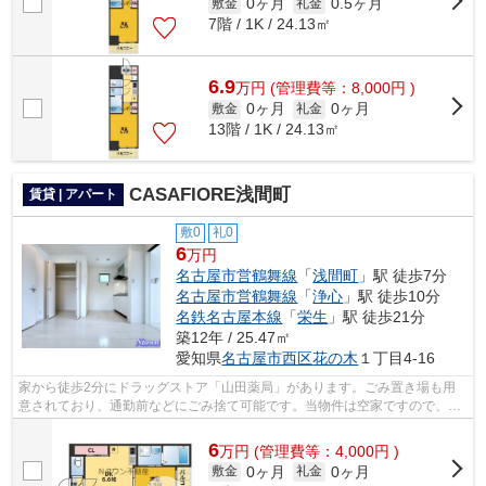
0ヶ月
0.5ヶ月
敷金
礼金
7階 / 1K / 24.13㎡
6.9
万
円
(管理費等：8,000円 )
0ヶ月
0ヶ月
敷金
礼金
13階 / 1K / 24.13㎡
CASAFIORE浅間町
賃貸 | アパート
敷0
礼0
6
万円
名古屋市営鶴舞線
「
浅間町
」駅 徒歩7分
名古屋市営鶴舞線
「
浄心
」駅 徒歩10分
名鉄名古屋本線
「
栄生
」駅 徒歩21分
築12年 / 25.47㎡
愛知県
名古屋市西区
花の木
１丁目4-16
家から徒歩2分にドラッグストア「山田薬局」があります。ごみ置き場も用
意されており、通勤前などにごみ捨て可能です。当物件は空家ですので、内
覧もスムーズです。こだわりポイント満...
6
万
円
(管理費等：4,000円 )
0ヶ月
0ヶ月
敷金
礼金