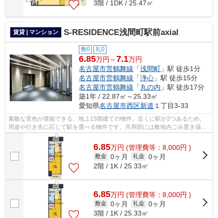
3階 / 1DK / 25.47㎡
S-RESIDENCE浅間町駅前axial
賃貸 | マンション
敷0
礼0
6.85
7.1
万円～
万円
名古屋市営鶴舞線
「
浅間町
」駅 徒歩1分
名古屋市営鶴舞線
「
浄心
」駅 徒歩15分
名古屋市営鶴舞線
「
丸の内
」駅 徒歩17分
築1年 / 22.87㎡～25.33㎡
愛知県
名古屋市西区
新道
１丁目3-33
素敵な景色が堪能できる、地上15階建ての物件。近くに駅が2つあるため、
用途や行き先に応じて駅を選べる物件です。共用部には敷地内ごみ置き場・
エレベータなどが揃っており、とても充...
6.85
万
円
(管理費等：8,000円 )
0ヶ月
0ヶ月
敷金
礼金
2階 / 1K / 25.33㎡
6.85
万
円
(管理費等：8,000円 )
0ヶ月
0ヶ月
敷金
礼金
3階 / 1K / 25.33㎡