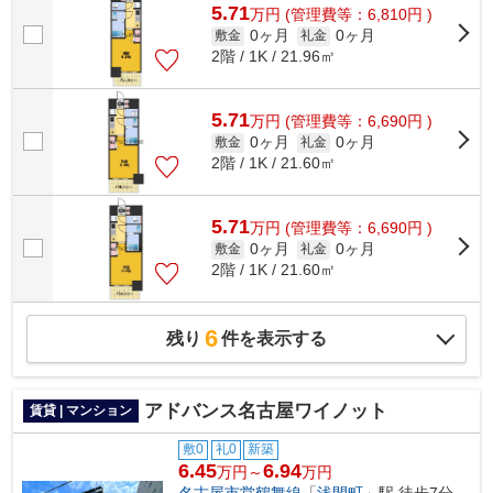
5.71
万
円
(管理費等：6,810円 )
0ヶ月
0ヶ月
敷金
礼金
2階 / 1K / 21.96㎡
5.71
万
円
(管理費等：6,690円 )
0ヶ月
0ヶ月
敷金
礼金
2階 / 1K / 21.60㎡
5.71
万
円
(管理費等：6,690円 )
0ヶ月
0ヶ月
敷金
礼金
2階 / 1K / 21.60㎡
6
残り
件を表示する
アドバンス名古屋ワイノット
賃貸 | マンション
敷0
礼0
新築
6.45
6.94
万円～
万円