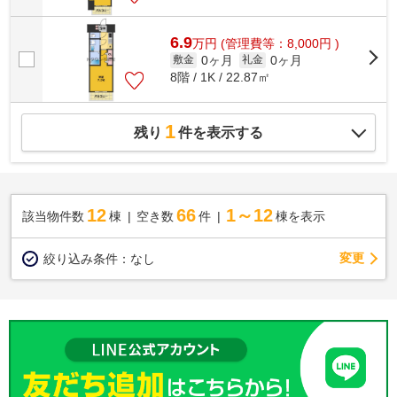
6.9
万
円
(管理費等：8,000円 )
0ヶ月
0ヶ月
敷金
礼金
8階 / 1K / 22.87㎡
1
残り
件を表示する
12
66
1～12
該当物件数
棟
空き数
件
棟を表示
変更
絞り込み条件：
なし