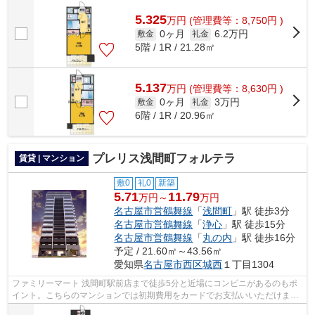
ごみ置き場などが揃っており、とても充...
5.325
万
円
(管理費等：8,750円 )
0ヶ月
6.2万円
敷金
礼金
5階 / 1R / 21.28㎡
5.137
万
円
(管理費等：8,630円 )
0ヶ月
3万円
敷金
礼金
6階 / 1R / 20.96㎡
プレリス浅間町フォルテラ
賃貸 | マンション
敷0
礼0
新築
5.71
11.79
万円～
万円
名古屋市営鶴舞線
「
浅間町
」駅 徒歩3分
名古屋市営鶴舞線
「
浄心
」駅 徒歩15分
名古屋市営鶴舞線
「
丸の内
」駅 徒歩16分
予定 / 21.60㎡～43.56㎡
愛知県
名古屋市西区
城西
１丁目1304
ファミリーマート 浅間町駅前店まで徒歩5分と近場にコンビニがあるのもポ
イント。こちらのマンションでは初期費用をカードでお支払いいただけま
す。共用部にはエレベータ・敷地内ごみ...