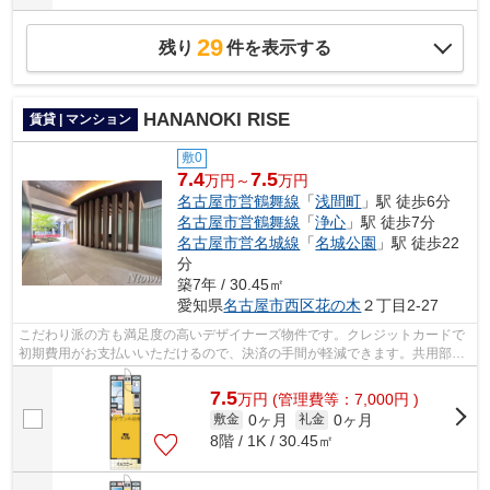
29
残り
件を表示する
HANANOKI RISE
賃貸 | マンション
敷0
7.4
7.5
万円～
万円
名古屋市営鶴舞線
「
浅間町
」駅 徒歩6分
名古屋市営鶴舞線
「
浄心
」駅 徒歩7分
名古屋市営名城線
「
名城公園
」駅 徒歩22
分
築7年 / 30.45㎡
愛知県
名古屋市西区
花の木
２丁目2-27
こだわり派の方も満足度の高いデザイナーズ物件です。クレジットカードで
初期費用がお支払いいただけるので、決済の手間が軽減できます。共用部に
はエレベータ・敷地内ごみ置き場など...
7.5
万
円
(管理費等：7,000円 )
0ヶ月
0ヶ月
敷金
礼金
8階 / 1K / 30.45㎡