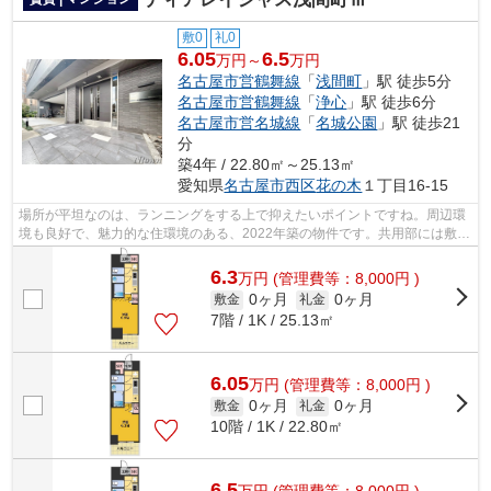
敷0
礼0
6.05
6.5
万円～
万円
名古屋市営鶴舞線
「
浅間町
」駅 徒歩5分
名古屋市営鶴舞線
「
浄心
」駅 徒歩6分
名古屋市営名城線
「
名城公園
」駅 徒歩21
分
築4年 / 22.80㎡～25.13㎡
愛知県
名古屋市西区
花の木
１丁目16-15
場所が平坦なのは、ランニングをする上で抑えたいポイントですね。周辺環
境も良好で、魅力的な住環境のある、2022年築の物件です。共用部には敷地
内ごみ置き場・エレベータなどが揃っ...
6.3
万
円
(管理費等：8,000円 )
0ヶ月
0ヶ月
敷金
礼金
7階 / 1K / 25.13㎡
6.05
万
円
(管理費等：8,000円 )
0ヶ月
0ヶ月
敷金
礼金
10階 / 1K / 22.80㎡
6.5