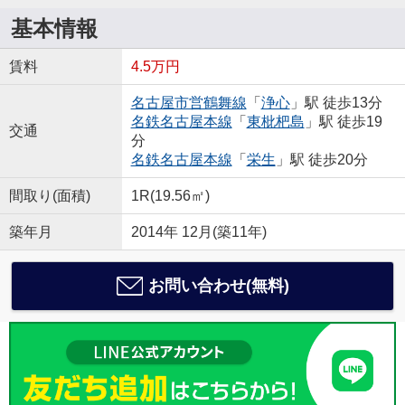
基本情報
賃料
4.5万円
名古屋市営鶴舞線
「
浄心
」駅 徒歩13分
名鉄名古屋本線
「
東枇杷島
」駅 徒歩19
交通
分
名鉄名古屋本線
「
栄生
」駅 徒歩20分
間取り(面積)
1R(19.56㎡)
築年月
2014年 12月(築11年)
お問い合わせ(無料)