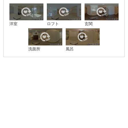
洋室
ロフト
玄関
洗面所
風呂