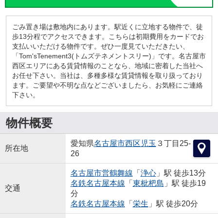
ごみ置き場は敷地内にあります。駅近くに立地する物件で、徒
歩13分程でアクセスできます。こちらは初期費用をカードでお
支払いいただける物件です。ぜひ一度見ていただきたい、
「Tom'sTenement3(トムズテネメントスリー)」です。名古屋市
西区エリアにある賃貸情報のことなら、地域に密着した当社へ
お任せ下さい。当社は、多種多様な賃貸情報を取り扱っており
ます。ご要望や不明な点などございましたら、お気軽にご連絡
下さい。
物件概要
愛知県
名古屋市西区
児玉
３丁目25-
所在地
26
名古屋市営鶴舞線
「
浄心
」駅 徒歩13分
名鉄名古屋本線
「
東枇杷島
」駅 徒歩19
交通
分
名鉄名古屋本線
「
栄生
」駅 徒歩20分