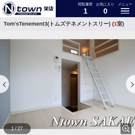
閲覧履歴
お気に入り
メニュー
1
0
Tom'sTenement3(トムズテネメントスリー) (
1
室)
1 / 27