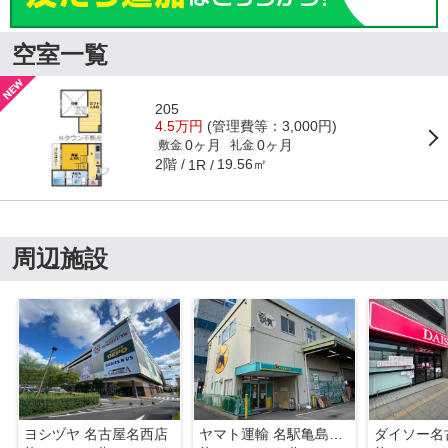
空室一覧
205
4.5万円
(管理費等：3,000円)
0ヶ月
0ヶ月
敷金
礼金
2階
19.56㎡
1R
周辺施設
ヨシヅヤ 名古屋名西店
ヤマト運輸 名駅亀島センター
ダイソー名