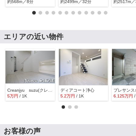
約568m／8分
約2499m／32分
約2517m／
エリアの近い物件
Creanjyu suzu(クレアンジュスズ)
ディアコート浄心
5
万
円
/ 1K
5.2
万
円
/ 1K
6.125
万
円
お客様の声