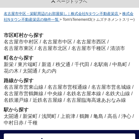
ページトップへ
名古屋市中区・栄駅周辺のお部屋探し｜株式会社Nタウン不動産栄店
>
株式会
社Nタウン不動産栄店の物件一覧
>
Tom'sTenement3(トムズテネメントスリー)
市区町村から探す
名古屋市中村区
/
名古屋市中区
/
名古屋市西区
/
名古屋市東区
/
名古屋市北区
/
名古屋市千種区
/
清須市
町名から探す
新栄
/
東片端町
/
新道
/
秩父通
/
千代田
/
名駅南
/
中島町
/
花の木
/
太閤通
/
丸の内
路線から探す
名古屋市営東山線
/
名古屋市営桜通線
/
名古屋市営名城線
/
名古屋市営鶴舞線
/
中央線
/
名鉄名古屋本線
/
名鉄犬山線
/
名鉄瀬戸線
/
近鉄名古屋線
/
名古屋臨海高速あおなみ線
駅から探す
太閤通
/
新栄町
/
浅間町
/
上前津
/
鶴舞
/
亀島
/
高岳
/
浄心
/
中村日赤
/
千種