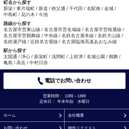
町名から探す
新栄
/
東片端町
/
新道
/
秩父通
/
千代田
/
名駅南
/
金城
/
中島町
/
花の木
/
今池
路線から探す
名古屋市営東山線
/
名古屋市営名城線
/
名古屋市営桜通線
/
名古屋市営鶴舞線
/
中央線
/
名鉄名古屋本線
/
名鉄犬山線
/
名鉄瀬戸線
/
近鉄名古屋線
/
名古屋臨海高速あおなみ線
駅から探す
太閤通
/
浄心
/
新栄町
/
浅間町
/
上前津
/
名城公園
/
鶴舞
/
亀島
/
高岳
/
中村日赤
電話でお問い合わせ
営業時間：
10時～18時
定休日：
年末年始 水曜日
ホーム
会社概要
お問い合わせ
物件リクエスト