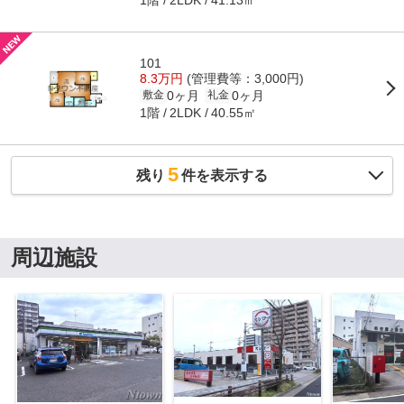
2LDK
101
8.3万円
(管理費等：3,000円)
0ヶ月
0ヶ月
敷金
礼金
1階
40.55㎡
2LDK
5
残り
件を表示する
周辺施設