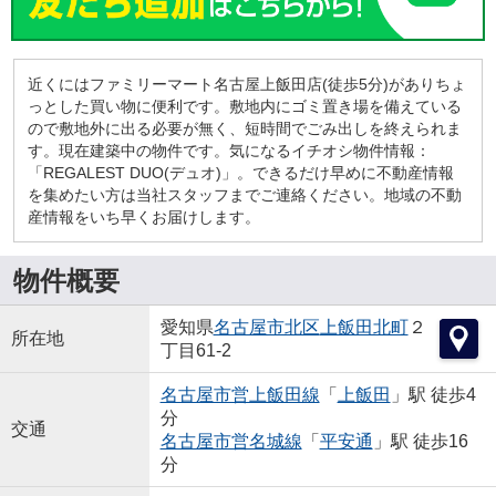
近くにはファミリーマート名古屋上飯田店(徒歩5分)がありちょ
っとした買い物に便利です。敷地内にゴミ置き場を備えている
ので敷地外に出る必要が無く、短時間でごみ出しを終えられま
す。現在建築中の物件です。気になるイチオシ物件情報：
「REGALEST DUO(デュオ)」。できるだけ早めに不動産情報
を集めたい方は当社スタッフまでご連絡ください。地域の不動
産情報をいち早くお届けします。
物件概要
愛知県
名古屋市北区
上飯田北町
２
所在地
丁目61-2
名古屋市営上飯田線
「
上飯田
」駅 徒歩4
分
交通
名古屋市営名城線
「
平安通
」駅 徒歩16
分