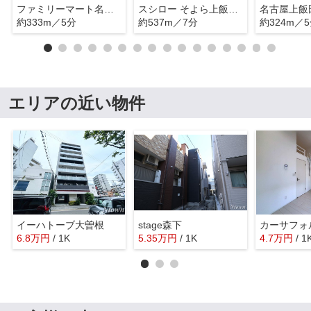
ファミリーマート名古屋上飯田店
スシロー そよら上飯田店
名古屋上飯
約333m／5分
約537m／7分
約324m／
エリアの近い物件
イーハトーブ大曽根
stage森下
カーサフォ
6.8
万
円
/ 1K
5.35
万
円
/ 1K
4.7
万
円
/ 1