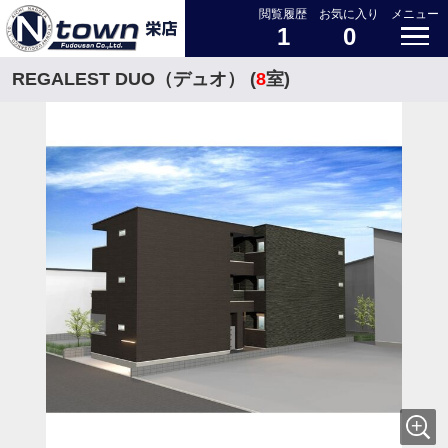
閲覧履歴
お気に入り
メニュー
1
0
REGALEST DUO（デュオ） (
8
室)