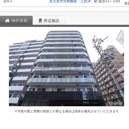
目9-2
名古屋市営鶴舞線
「
上前津
」駅 徒歩11～13分
鉄
物件情報
周辺施設
※写真や図と実際の現状とが異なる場合は現状を優先させていただきます