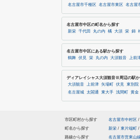
名古屋市千種区
名古屋市東区
名古屋
名古屋市中区の町名から探す
新栄
千代田
丸の内
橘
大須
栄
錦
名古屋市中区にある駅から探す
鶴舞
伏見
栄
丸の内
大須観音
上前
ディアレイシャス大須観音Ⅲ周辺の駅か
大須観音
上前津
矢場町
伏見
東別院
名古屋城
太閤通
東大手
浅間町
黄金
市区町村から探す
名古屋市中村区
/
町名から探す
新栄
/
東片端町
/
路線から探す
名古屋市営東山