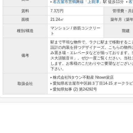
名古屋市営鶴舞線
「
上前津
」駅 徒歩11分
名
賃料
7.3万円
管理費・共
面積
21.24㎡
築年月（築
マンション / 鉄筋コンクリー
種別/構造
階建
ト
駅まで平坦な物件で、ラクに駅まで移動するこ
設計の内装を持つデザイナーズ。こちらの物件
み置き場・エレベータなどが揃っております。
備考
ス大須観音Ⅲ」。ぜひ一度ご覧ください。当社
します。お客様のこだわりやご要望などござい
下さい。
株式会社Nタウン不動産 Ntown栄店
愛知県名古屋市中区錦３丁目14-15 オークラビ
取扱会社
愛知県知事 (2) 第24292号