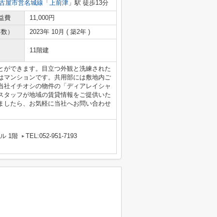
古屋市営名城線
「
上前津
」駅 徒歩13分
益費
11,000円
年数）
2023年 10月 ( 築2年 )
11階建
とができます。目立つ外観と洗練された
はマンションです。共用部には敷地内ご
当社イチオシの物件の「ディアレイシャ
スタッフが地域の賃貸情報をご提供いた
ましたら、お気軽に当社へお問い合わせ
ル 1階
TEL:052-951-7193