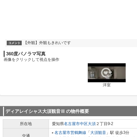
【外観】外観もきれいです
コメント
360度パノラマ写真
画像をクリックして視点を操作
洋室
ディアレイシャス大須観音Ⅲ
の物件概要
所在地
愛知県
名古屋市中区
大須
２丁目9-2
名古屋市営鶴舞線
「
大須観音
」駅 徒歩3分
交通