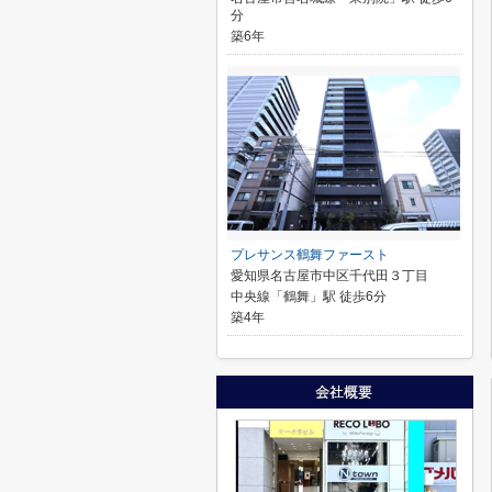
分
築6年
プレサンス鶴舞ファースト
愛知県名古屋市中区千代田３丁目
中央線「鶴舞」駅 徒歩6分
築4年