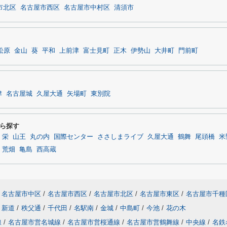
市北区
名古屋市西区
名古屋市中村区
清須市
松原
金山
葵
平和
上前津
富士見町
正木
伊勢山
大井町
門前町
津
名古屋城
久屋大通
矢場町
東別院
ら探す
栄
山王
丸の内
国際センター
ささしまライブ
久屋大通
鶴舞
尾頭橋
米
荒畑
亀島
西高蔵
名古屋市中区
/
名古屋市西区
/
名古屋市北区
/
名古屋市東区
/
名古屋市千種
新道
/
秩父通
/
千代田
/
名駅南
/
金城
/
中島町
/
今池
/
花の木
線
/
名古屋市営名城線
/
名古屋市営桜通線
/
名古屋市営鶴舞線
/
中央線
/
名鉄