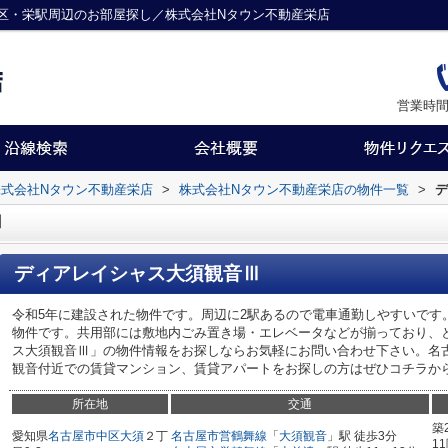
区・栄駅周辺のお部屋探し／株式会社Nタウン不動産栄店
営業時間
式会社Nタウン不動産栄店
>
株式会社Nタウン不動産栄店の物件一覧
>
デ
Ⅲ
ディアレイシャス大須観音Ⅲ
令和5年に建設された物件です。周辺に2駅あるので電車通勤しやすいです
物件です。共用部には敷地内ごみ置き場・エレベータなどが揃っており、
ス大須観音Ⅲ」の物件情報をお探しならお気軽にお問い合わせ下さい。名
観音付近での賃貸マンション、賃貸アパートをお探しの方はぜひコチラか
所在地
交通
築
愛知県
名古屋市中区
大須
２丁
名古屋市営鶴舞線
「
大須観音
」駅 徒歩3分
1