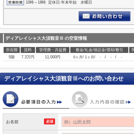
10時～18時 定休日:年末年始 水曜日
ディアレイシャス大須観音Ⅲ
の空室情報
所在階
賃料
管理費・共益費
敷金/礼金/保証金/償却/敷引
5階
7.3万円
11,000円
/
/
/
/
0ヶ月
1ヶ月
-
-
-
ディアレイシャス大須観音Ⅲ
へのお問い合わせ
お名前
必須