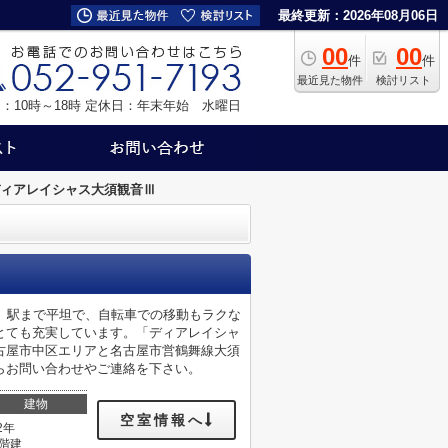
最終更新：2026年08月06日
00
00
件
件
最近見た物件
検討リスト
：10時～18時
定休日：年末年始 水曜日
ィアレイシャス大須観音Ⅲ
。駅まで平坦で、自転車での移動もラクな
とても充実しています。「ディアレイシャ
古屋市中区エリアと名古屋市営鶴舞線大須
らお問い合わせやご連絡を下さい。
建物
空室情報へ
2年
1階建