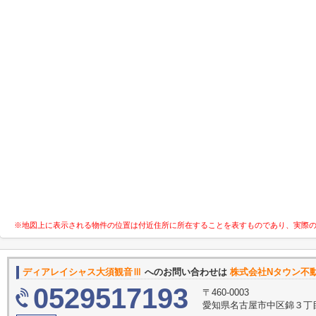
※地図上に表示される物件の位置は付近住所に所在することを表すものであり、実際
ディアレイシャス大須観音Ⅲ
へのお問い合わせは
株式会社Nタウン不動
0529517193
〒460-0003
愛知県名古屋市中区錦３丁目1