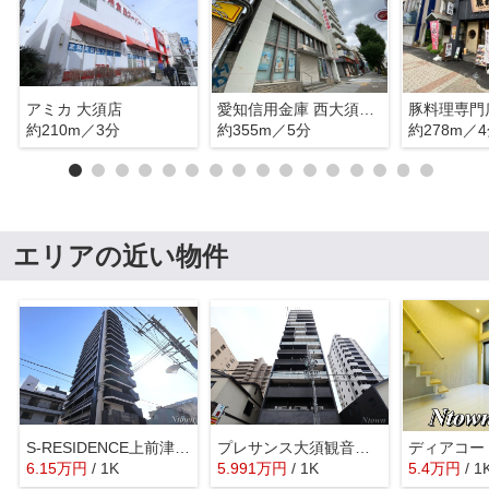
アミカ 大須店
愛知信用金庫 西大須支店
約210m／3分
約355m／5分
約278m／
エリアの近い物件
S-RESIDENCE上前津South
プレサンス大須観音フィエスタ
ディアコー
6.15
万
円
/ 1K
5.991
万
円
/ 1K
5.4
万
円
/ 1