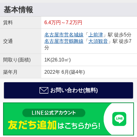
基本情報
賃料
6.4万円～7.2万円
名古屋市営名城線
「
上前津
」駅 徒歩5分
交通
名古屋市営鶴舞線
「
大須観音
」駅 徒歩7
分
間取り(面積)
1K(26.10㎡)
築年月
2022年 6月(築4年)
お問い合わせ(無料)