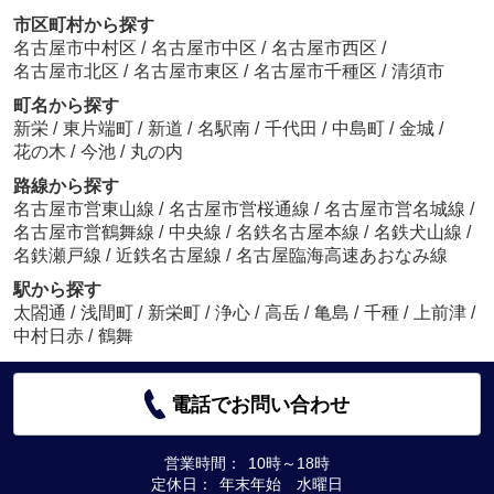
市区町村から探す
名古屋市中村区
/
名古屋市中区
/
名古屋市西区
/
名古屋市北区
/
名古屋市東区
/
名古屋市千種区
/
清須市
町名から探す
新栄
/
東片端町
/
新道
/
名駅南
/
千代田
/
中島町
/
金城
/
花の木
/
今池
/
丸の内
路線から探す
名古屋市営東山線
/
名古屋市営桜通線
/
名古屋市営名城線
/
名古屋市営鶴舞線
/
中央線
/
名鉄名古屋本線
/
名鉄犬山線
/
名鉄瀬戸線
/
近鉄名古屋線
/
名古屋臨海高速あおなみ線
駅から探す
太閤通
/
浅間町
/
新栄町
/
浄心
/
高岳
/
亀島
/
千種
/
上前津
/
中村日赤
/
鶴舞
電話でお問い合わせ
営業時間：
10時～18時
定休日：
年末年始 水曜日