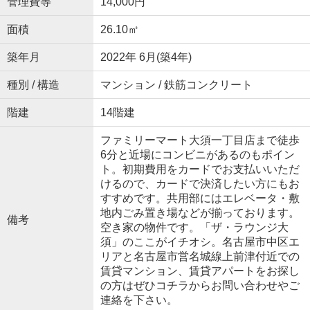
管理費等
14,000円
面積
26.10㎡
築年月
2022年 6月(築4年)
種別 / 構造
マンション / 鉄筋コンクリート
階建
14階建
ファミリーマート大須一丁目店まで徒歩
6分と近場にコンビニがあるのもポイン
ト。初期費用をカードでお支払いいただ
けるので、カードで決済したい方にもお
すすめです。共用部にはエレベータ・敷
地内ごみ置き場などが揃っております。
備考
空き家の物件です。「ザ・ラウンジ大
須」のここがイチオシ。名古屋市中区エ
リアと名古屋市営名城線上前津付近での
賃貸マンション、賃貸アパートをお探し
の方はぜひコチラからお問い合わせやご
連絡を下さい。