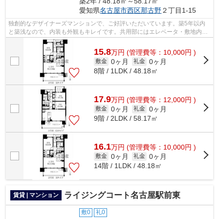
築2年 / 48.18㎡～58.17㎡
愛知県
名古屋市西区
那古野
２丁目1-15
独創的なデザイナーズマンションで、ご好評いただいています。築5年以内
と築浅なので、内装も外観もキレイです。共用部にはエレベータ・敷地内ご
み置き場など様々な設備やサービスが揃...
15.8
万
円
(管理費等：10,000円 )
0ヶ月
0ヶ月
敷金
礼金
8階 / 1LDK / 48.18㎡
17.9
万
円
(管理費等：12,000円 )
0ヶ月
0ヶ月
敷金
礼金
9階 / 2LDK / 58.17㎡
16.1
万
円
(管理費等：10,000円 )
0ヶ月
0ヶ月
敷金
礼金
14階 / 1LDK / 48.18㎡
ライジングコート名古屋駅前東
賃貸 | マンション
敷0
礼0