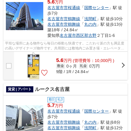
5.6
万円
名古屋市営桜通線
「
国際センター
」駅 徒
歩7分
名古屋市営鶴舞線
「
浅間町
」駅 徒歩10分
名古屋市営鶴舞線
「
丸の内
」駅 徒歩13分
築18年 / 24.84㎡
愛知県
名古屋市西区
那古野
２丁目1-6
平坦な場所にある物件なら毎日の移動も快適です。こだわり派の方も満足度
の高いデザイナーズ物件です。共用部には敷地内ごみ置き場・エレベータな
ど様々な設備やサービスが揃っている...
5.6
万
円
(管理費等：10,000円 )
0ヶ月
0万円
敷金
礼金
9階 / 1R / 24.84㎡
ルークス名古屋
賃貸 | アパート
敷0
礼0
5.7
万円
名古屋市営桜通線
「
国際センター
」駅 徒
歩7分
名古屋市営鶴舞線
「
丸の内
」駅 徒歩8分
名古屋市営鶴舞線
「
浅間町
」駅 徒歩12分