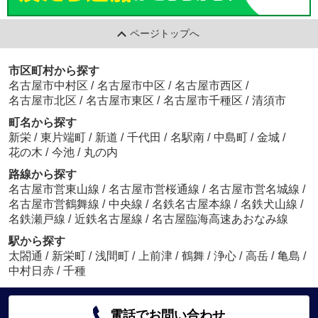
ページトップへ
市区町村から探す
名古屋市中村区
/
名古屋市中区
/
名古屋市西区
/
名古屋市北区
/
名古屋市東区
/
名古屋市千種区
/
清須市
町名から探す
新栄
/
東片端町
/
新道
/
千代田
/
名駅南
/
中島町
/
金城
/
花の木
/
今池
/
丸の内
路線から探す
名古屋市営東山線
/
名古屋市営桜通線
/
名古屋市営名城線
/
名古屋市営鶴舞線
/
中央線
/
名鉄名古屋本線
/
名鉄犬山線
/
名鉄瀬戸線
/
近鉄名古屋線
/
名古屋臨海高速あおなみ線
駅から探す
太閤通
/
新栄町
/
浅間町
/
上前津
/
鶴舞
/
浄心
/
高岳
/
亀島
/
中村日赤
/
千種
電話でお問い合わせ