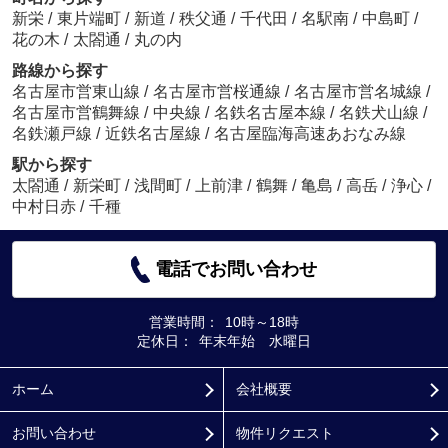
新栄
/
東片端町
/
新道
/
秩父通
/
千代田
/
名駅南
/
中島町
/
花の木
/
太閤通
/
丸の内
路線から探す
名古屋市営東山線
/
名古屋市営桜通線
/
名古屋市営名城線
/
名古屋市営鶴舞線
/
中央線
/
名鉄名古屋本線
/
名鉄犬山線
/
名鉄瀬戸線
/
近鉄名古屋線
/
名古屋臨海高速あおなみ線
駅から探す
太閤通
/
新栄町
/
浅間町
/
上前津
/
鶴舞
/
亀島
/
高岳
/
浄心
/
中村日赤
/
千種
電話でお問い合わせ
営業時間：
10時～18時
定休日：
年末年始 水曜日
ホーム
会社概要
お問い合わせ
物件リクエスト