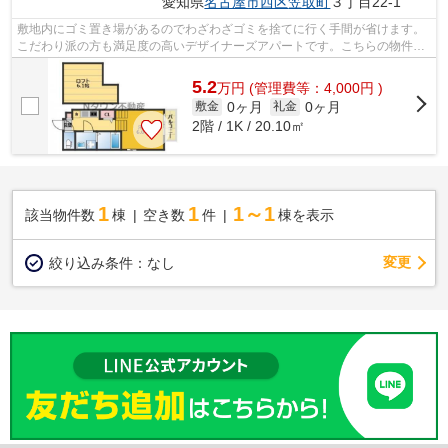
愛知県
名古屋市西区
笠取町
３丁目22-1
敷地内にゴミ置き場があるのでわざわざゴミを捨てに行く手間が省けます。
こだわり派の方も満足度の高いデザイナーズアパートです。こちらの物件は
現在空家です。ぜひ一度見ていただき...
5.2
万
円
(管理費等：4,000円 )
0ヶ月
0ヶ月
敷金
礼金
2階 / 1K / 20.10㎡
1
1
1～1
該当物件数
棟
空き数
件
棟を表示
変更
絞り込み条件：
なし