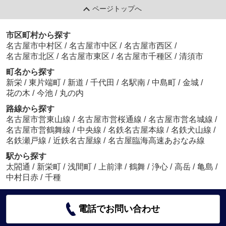
ページトップへ
市区町村から探す
名古屋市中村区
/
名古屋市中区
/
名古屋市西区
/
名古屋市北区
/
名古屋市東区
/
名古屋市千種区
/
清須市
町名から探す
新栄
/
東片端町
/
新道
/
千代田
/
名駅南
/
中島町
/
金城
/
花の木
/
今池
/
丸の内
路線から探す
名古屋市営東山線
/
名古屋市営桜通線
/
名古屋市営名城線
/
名古屋市営鶴舞線
/
中央線
/
名鉄名古屋本線
/
名鉄犬山線
/
名鉄瀬戸線
/
近鉄名古屋線
/
名古屋臨海高速あおなみ線
駅から探す
太閤通
/
新栄町
/
浅間町
/
上前津
/
鶴舞
/
浄心
/
高岳
/
亀島
/
中村日赤
/
千種
電話でお問い合わせ