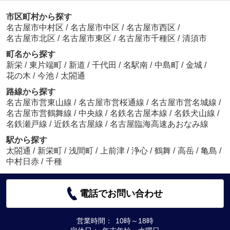
市区町村から探す
名古屋市中村区
/
名古屋市中区
/
名古屋市西区
/
名古屋市北区
/
名古屋市東区
/
名古屋市千種区
/
清須市
町名から探す
新栄
/
東片端町
/
新道
/
千代田
/
名駅南
/
中島町
/
金城
/
花の木
/
今池
/
太閤通
路線から探す
名古屋市営東山線
/
名古屋市営桜通線
/
名古屋市営名城線
/
名古屋市営鶴舞線
/
中央線
/
名鉄名古屋本線
/
名鉄犬山線
/
名鉄瀬戸線
/
近鉄名古屋線
/
名古屋臨海高速あおなみ線
駅から探す
太閤通
/
新栄町
/
浅間町
/
上前津
/
浄心
/
鶴舞
/
高岳
/
亀島
/
中村日赤
/
千種
電話でお問い合わせ
営業時間：
10時～18時