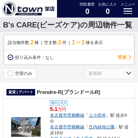
閲覧履歴
お気に入り
メニュー
0
0
B's CARE(ビーズケア)の周辺物件一覧
2
2
1～2
該当物件数
棟
空き数
件
棟を表示
変更
絞り込み条件：
なし
空室のみ
Prendre-R(プランドールR)
賃貸 | アパート
敷0
礼0
5.1
万円
名古屋市営鶴舞線
「
上小田井
」駅 徒歩9
分
名古屋市営鶴舞線
「
庄内緑地公園
」駅 徒
歩18分