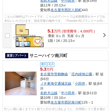
名鉄犬山線
「
中小田井
」駅 徒歩18分
築11年 / 20.13㎡
愛知県
名古屋市西区
八筋町
443
こちらの物件はアパートです。こちらのアパートでは初期費用をカードでお
支払いいただけます。現在空家の物件です。「Prendre-R(プランドールR)」
のここがイチオシ。お客様の多種多様...
5.1
万
円
(管理費等：4,000円 )
0ヶ月
0ヶ月
敷金
礼金
1階 / 1K / 20.13㎡
サニーハイツ南川町
賃貸 | アパート
敷0
礼0
5.3
万円
名古屋市営鶴舞線
「
庄内緑地公園
」駅 徒
歩6分
ＪＲ東海交通城北線
「
小田井
」駅 徒歩8
分
名鉄犬山線
「
中小田井
」駅 徒歩11分
築10年 / 20.10㎡
愛知県
名古屋市西区
南川町
125－1
忙しい朝に遠くまでゴミ捨てに行かずに済むように、共用部にゴミ置き場が