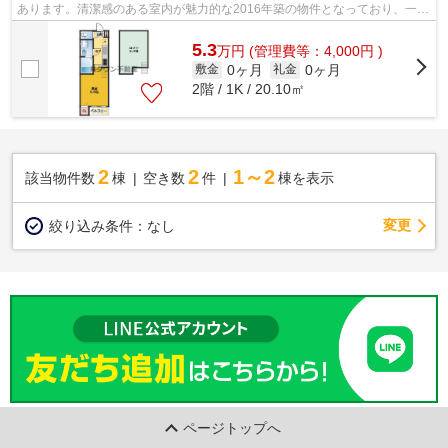
あります。清潔感のある室内が魅力的な2016年築の物件となっており、一押
しです。スタイリッシュな演出が可能...
5.3
万
円
(管理費等：4,000円 )
0ヶ月
0ヶ月
敷金
礼金
2階 / 1K / 20.10㎡
2
2
1～2
該当物件数
棟
空き数
件
棟を表示
変更
絞り込み条件：
なし
ページトップへ