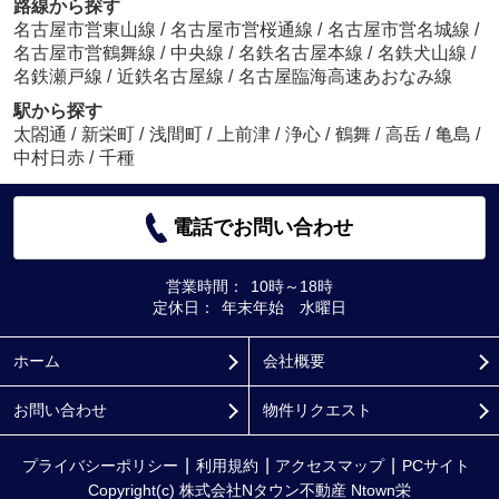
路線から探す
名古屋市営東山線
/
名古屋市営桜通線
/
名古屋市営名城線
/
名古屋市営鶴舞線
/
中央線
/
名鉄名古屋本線
/
名鉄犬山線
/
名鉄瀬戸線
/
近鉄名古屋線
/
名古屋臨海高速あおなみ線
駅から探す
太閤通
/
新栄町
/
浅間町
/
上前津
/
浄心
/
鶴舞
/
高岳
/
亀島
/
中村日赤
/
千種
電話でお問い合わせ
営業時間：
10時～18時
定休日：
年末年始 水曜日
ホーム
会社概要
お問い合わせ
物件リクエスト
プライバシーポリシー
利用規約
アクセスマップ
PCサイト
Copyright(c) 株式会社Nタウン不動産 Ntown栄