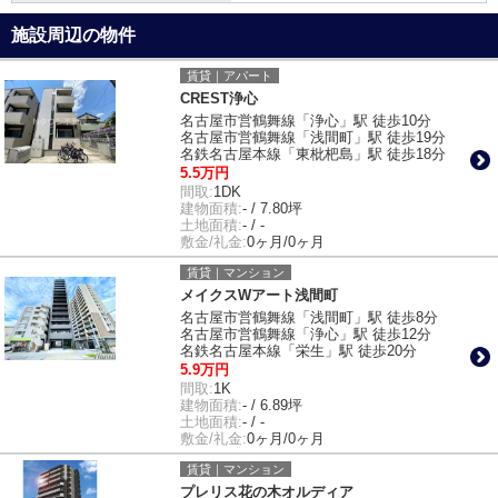
施設周辺の物件
賃貸｜アパート
CREST浄心
名古屋市営鶴舞線「浄心」駅 徒歩10分
名古屋市営鶴舞線「浅間町」駅 徒歩19分
名鉄名古屋本線「東枇杷島」駅 徒歩18分
5.5万円
間取:
1DK
建物面積:
- / 7.80坪
土地面積:
- / -
敷金/礼金:
0ヶ月/0ヶ月
賃貸｜マンション
メイクスWアート浅間町
名古屋市営鶴舞線「浅間町」駅 徒歩8分
名古屋市営鶴舞線「浄心」駅 徒歩12分
名鉄名古屋本線「栄生」駅 徒歩20分
5.9万円
間取:
1K
建物面積:
- / 6.89坪
土地面積:
- / -
敷金/礼金:
0ヶ月/0ヶ月
賃貸｜マンション
プレリス花の木オルディア