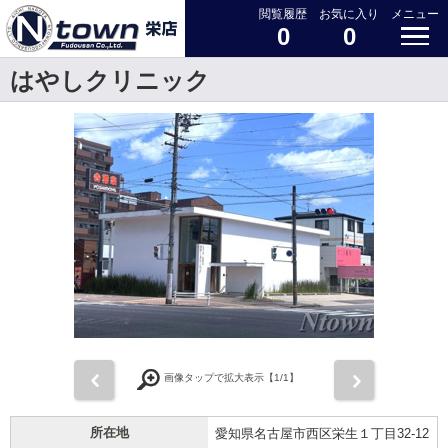
閲覧履歴
お気に入り
メニュー
0
0
はやしクリニック
前
次
画像タップで拡大表示【
1
/1】
所在地
愛知県名古屋市西区栄生１丁目32-12