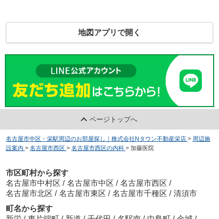
地図アプリで開く
ページトップへ
名古屋市中区・栄駅周辺のお部屋探し｜株式会社Nタウン不動産栄店
>
周辺施
設案内
>
名古屋市西区
>
名古屋市西区の内科
>
加藤医院
市区町村から探す
名古屋市中村区
/
名古屋市中区
/
名古屋市西区
/
名古屋市北区
/
名古屋市東区
/
名古屋市千種区
/
清須市
町名から探す
新栄
/
東片端町
/
新道
/
千代田
/
名駅南
/
中島町
/
金城
/