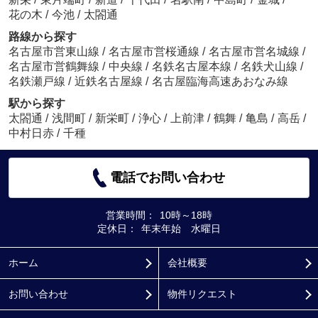
花の木
/
今池
/
太閤通
路線から探す
名古屋市営東山線
/
名古屋市営桜通線
/
名古屋市営名城線
/
名古屋市営鶴舞線
/
中央線
/
名鉄名古屋本線
/
名鉄犬山線
/
名鉄瀬戸線
/
近鉄名古屋線
/
名古屋臨海高速あおなみ線
駅から探す
太閤通
/
浅間町
/
新栄町
/
浄心
/
上前津
/
鶴舞
/
亀島
/
高岳
/
中村日赤
/
千種
電話でお問い合わせ
営業時間：
10時～18時
定休日：
年末年始 水曜日
ホーム
会社概要
お問い合わせ
物件リクエスト