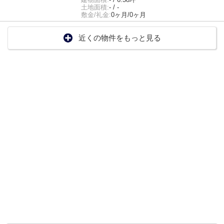
土地面積:
- / -
敷金/礼金:
0ヶ月/0ヶ月
近くの物件をもっと見る