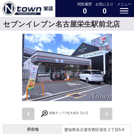
閲覧履歴
お気に入り
メニュー
0
0
セブンイレブン名古屋栄生駅前北店
前
次
画像タップで拡大表示【
1
/1】
所在地
愛知県名古屋市西区栄生２丁目5-9