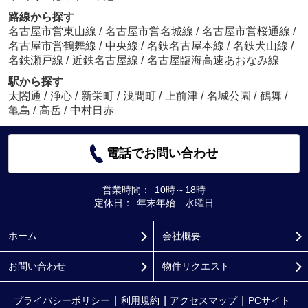
路線から探す
名古屋市営東山線
/
名古屋市営名城線
/
名古屋市営桜通線
/
名古屋市営鶴舞線
/
中央線
/
名鉄名古屋本線
/
名鉄犬山線
/
名鉄瀬戸線
/
近鉄名古屋線
/
名古屋臨海高速あおなみ線
駅から探す
太閤通
/
浄心
/
新栄町
/
浅間町
/
上前津
/
名城公園
/
鶴舞
/
亀島
/
高岳
/
中村日赤
電話でお問い合わせ
営業時間：
10時～18時
定休日：
年末年始 水曜日
ホーム
会社概要
お問い合わせ
物件リクエスト
プライバシーポリシー
利用規約
アクセスマップ
PCサイト