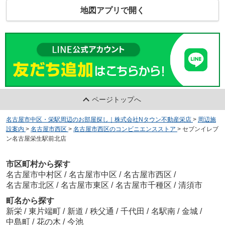
地図アプリで開く
ページトップへ
名古屋市中区・栄駅周辺のお部屋探し｜株式会社Nタウン不動産栄店
>
周辺施
設案内
>
名古屋市西区
>
名古屋市西区のコンビニエンスストア
>
セブンイレブ
ン名古屋栄生駅前北店
市区町村から探す
名古屋市中村区
/
名古屋市中区
/
名古屋市西区
/
名古屋市北区
/
名古屋市東区
/
名古屋市千種区
/
清須市
町名から探す
新栄
/
東片端町
/
新道
/
秩父通
/
千代田
/
名駅南
/
金城
/
中島町
/
花の木
/
今池