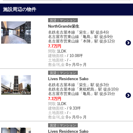
施設周辺の物件
賃貸｜マンション
NorthGrande栄生
名鉄名古屋本線「栄生」駅 徒歩4分
名古屋市営東山線「亀島」駅 徒歩9分
名古屋市営東山線「本陣」駅 徒歩12分
7.7万円
間取:
1LDK
建物面積:
- / 10.08坪
土地面積:
- / -
敷金/礼金:
0ヶ月/0ヶ月
賃貸｜マンション
Lives Residence Sako
名鉄名古屋本線「栄生」駅 徒歩3分
名鉄名古屋本線「東枇杷島」駅 徒歩10分
名古屋市営東山線「亀島」駅 徒歩15分
7.3万円
間取:
1LDK
建物面積:
- / 9.33坪
土地面積:
- / -
敷金/礼金:
0ヶ月/0ヶ月
賃貸｜マンション
Lives Residence Sako