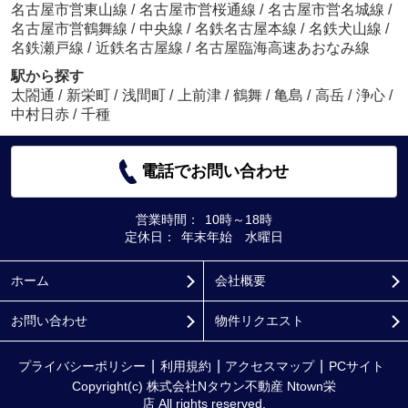
名古屋市営東山線
/
名古屋市営桜通線
/
名古屋市営名城線
/
名古屋市営鶴舞線
/
中央線
/
名鉄名古屋本線
/
名鉄犬山線
/
名鉄瀬戸線
/
近鉄名古屋線
/
名古屋臨海高速あおなみ線
駅から探す
太閤通
/
新栄町
/
浅間町
/
上前津
/
鶴舞
/
亀島
/
高岳
/
浄心
/
中村日赤
/
千種
電話でお問い合わせ
営業時間：
10時～18時
定休日：
年末年始 水曜日
ホーム
会社概要
お問い合わせ
物件リクエスト
プライバシーポリシー
利用規約
アクセスマップ
PCサイト
Copyright(c) 株式会社Nタウン不動産 Ntown栄
店 All rights reserved.