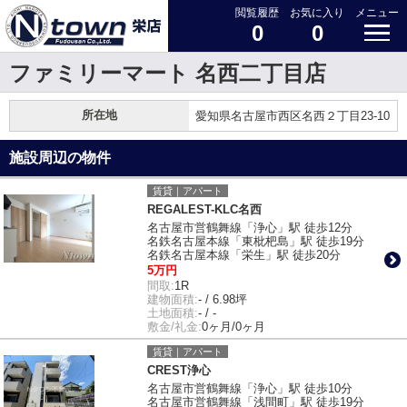
閲覧履歴
お気に入り
メニュー
0
0
ファミリーマート 名西二丁目店
所在地
愛知県名古屋市西区名西２丁目23-10
施設周辺の物件
賃貸｜アパート
REGALEST-KLC名西
名古屋市営鶴舞線「浄心」駅 徒歩12分
名鉄名古屋本線「東枇杷島」駅 徒歩19分
名鉄名古屋本線「栄生」駅 徒歩20分
5万円
間取:
1R
建物面積:
- / 6.98坪
土地面積:
- / -
敷金/礼金:
0ヶ月/0ヶ月
賃貸｜アパート
CREST浄心
名古屋市営鶴舞線「浄心」駅 徒歩10分
名古屋市営鶴舞線「浅間町」駅 徒歩19分