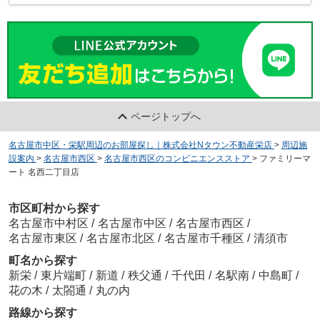
ページトップへ
名古屋市中区・栄駅周辺のお部屋探し｜株式会社Nタウン不動産栄店
>
周辺施
設案内
>
名古屋市西区
>
名古屋市西区のコンビニエンスストア
>
ファミリーマ
ート 名西二丁目店
市区町村から探す
名古屋市中村区
/
名古屋市中区
/
名古屋市西区
/
名古屋市東区
/
名古屋市北区
/
名古屋市千種区
/
清須市
町名から探す
新栄
/
東片端町
/
新道
/
秩父通
/
千代田
/
名駅南
/
中島町
/
花の木
/
太閤通
/
丸の内
路線から探す