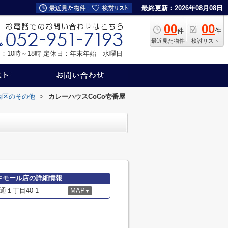
最終更新：2026年08月08日
00
00
件
件
最近見た物件
検討リスト
：10時～18時
定休日：年末年始 水曜日
西区のその他
>
カレーハウスCoCo壱番屋
ユキモール店の詳細情報
１丁目40-1
MAP
▼