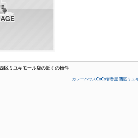
屋 西区ミユキモール店の近くの物件
カレーハウスCoCo壱番屋 西区ミ