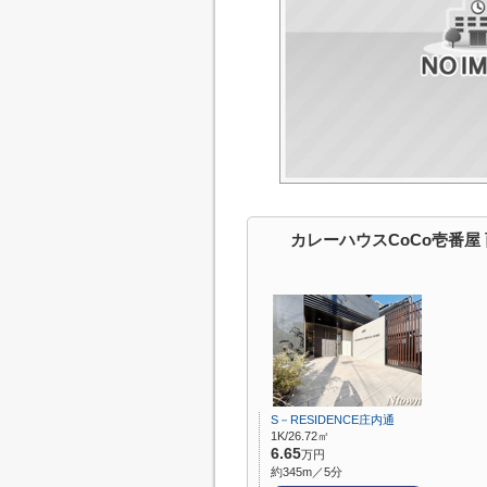
カレーハウスCoCo壱番
S－RESIDENCE庄内通
1K/26.72㎡
6.65
万円
約345m／5分