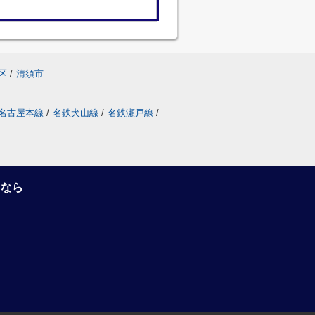
区
/
清須市
名古屋本線
/
名鉄犬山線
/
名鉄瀬戸線
/
るなら