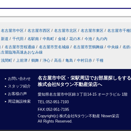
名古屋市中区
/
名古屋市西区
/
名古屋市北区
/
名古屋市東区
/
名古屋市千種
新道
/
千代田
/
名駅南
/
中島町
/
金城
/
花の木
/
今池
/
丸の内
線
/
名古屋市営桜通線
/
名古屋市営名城線
/
名古屋市営鶴舞線
/
中央線
/
名鉄
名古屋臨海高速あおなみ線
浅間町
/
上前津
/
鶴舞
/
浄心
/
高岳
/
亀島
/
中村日赤
/
千種
名古屋市中区・栄駅周辺でお部屋探しをす
お問い合わせ
株式会社Nタウン不動産栄店へ
スタッフ紹介
お客様の声
愛知県名古屋市中区錦３丁目14-15 オークラビル 1階
周辺施設検索
TEL:052-951-7193
FAX:052-951-7195
Copyright(c) 株式会社Nタウン不動産 Ntown栄店
All Rights Reserved.