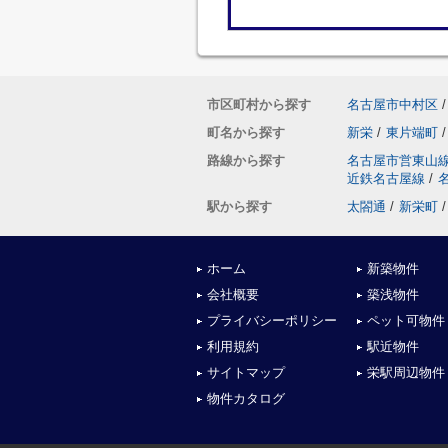
市区町村から探す
名古屋市中村区
/
町名から探す
新栄
/
東片端町
/
路線から探す
名古屋市営東山
近鉄名古屋線
/
駅から探す
太閤通
/
新栄町
/
ホーム
新築物件
会社概要
築浅物件
プライバシーポリシー
ペット可物件
利用規約
駅近物件
サイトマップ
栄駅周辺物件
物件カタログ