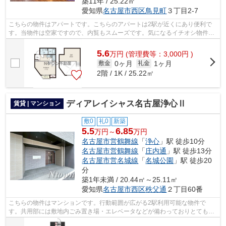
築11年 / 25.22㎡
愛知県
名古屋市西区
鳥見町
３丁目2-7
こちらの物件はアパートです。こちらのアパートは2駅が近くにあり便利で
す。当物件は空家ですので、内覧もスムーズです。気になるイチオシ物件情
報：「Creo庄内通参番館」。当社スタッ...
5.6
万
円
(管理費等：3,000円 )
0ヶ月
1ヶ月
敷金
礼金
2階 / 1K / 25.22㎡
ディアレイシャス名古屋浄心Ⅱ
賃貸 | マンション
敷0
礼0
新築
5.5
6.85
万円～
万円
名古屋市営鶴舞線
「
浄心
」駅 徒歩10分
名古屋市営鶴舞線
「
庄内通
」駅 徒歩13分
名古屋市営名城線
「
名城公園
」駅 徒歩20
分
築1年未満 / 20.44㎡～25.11㎡
愛知県
名古屋市西区
秩父通
２丁目60番
こちらの物件はマンションです。行動範囲が広がる2駅利用可能な物件で
す。共用部には敷地内ごみ置き場・エレベータなどが備わっておりとても充
実しています。現在空家となっております...