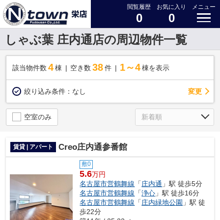
閲覧履歴
お気に入り
メニュー
0
0
しゃぶ葉 庄内通店の周辺物件一覧
4
38
1～4
該当物件数
棟
空き数
件
棟を表示
変更
絞り込み条件：
なし
空室のみ
Creo庄内通参番館
賃貸 | アパート
敷0
5.6
万円
名古屋市営鶴舞線
「
庄内通
」駅 徒歩5分
名古屋市営鶴舞線
「
浄心
」駅 徒歩16分
名古屋市営鶴舞線
「
庄内緑地公園
」駅 徒
歩22分