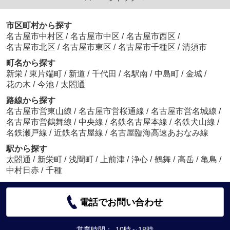
市区町村から探す
名古屋市中村区
/
名古屋市中区
/
名古屋市西区
/
名古屋市北区
/
名古屋市東区
/
名古屋市千種区
/
清須市
町名から探す
新栄
/
東片端町
/
新道
/
千代田
/
名駅南
/
中島町
/
金城
/
花の木
/
今池
/
太閤通
路線から探す
名古屋市営東山線
/
名古屋市営桜通線
/
名古屋市営名城線
/
名古屋市営鶴舞線
/
中央線
/
名鉄名古屋本線
/
名鉄犬山線
/
名鉄瀬戸線
/
近鉄名古屋線
/
名古屋臨海高速あおなみ線
駅から探す
太閤通
/
新栄町
/
浅間町
/
上前津
/
浄心
/
鶴舞
/
高岳
/
亀島
/
中村日赤
/
千種
電話でお問い合わせ
営業時間：
10時～18時