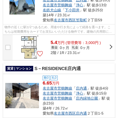
名古屋市営鶴舞線
「
庄内通
」駅 徒歩10分
名古屋市営鶴舞線
「
浄心
」駅 徒歩13分
名鉄犬山線
「
下小田井
」駅 徒歩25分
築14年 / 23.31㎡
愛知県
名古屋市西区
笠取町
２丁目59
物件の近くに駅が2つあるため、用途や行き先によって経路を選べます。こ
ちらは初期費用をカードでお支払いいただける物件です。建物の共用部にゴ
ミ置き場があるので、外部の人にゴミを...
5.4
万
円
(管理費等：3,000円 )
0ヶ月
0ヶ月
敷金
礼金
2階 / 1R / 23.31㎡
S－RESIDENCE庄内通
賃貸 | マンション
敷0
礼0
6.65
万円
名古屋市営鶴舞線
「
庄内通
」駅 徒歩4分
名古屋市営鶴舞線
「
浄心
」駅 徒歩15分
名古屋市営鶴舞線
「
庄内緑地公園
」駅 徒
歩23分
築4年 / 26.72㎡
愛知県
名古屋市西区
庄内通
２丁目1-5