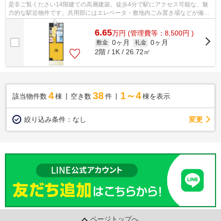
是非ご覧ください14階建ての高層建築。徒歩4分で駅にアクセス可能な、魅
力的な駅近物件です。共用部にはエレベータ・敷地内ごみ置き場などが備わ
っておりとても充実しています。こちら...
6.65
万
円
(管理費等：8,500円 )
0ヶ月
0ヶ月
敷金
礼金
2階 / 1K / 26.72㎡
4
38
1～4
該当物件数
棟
空き数
件
棟を表示
変更
絞り込み条件：
なし
ページトップへ