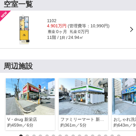
空室一覧
1102
4.901万円
(管理費等：10,990円)
0ヶ月
0万円
敷金
礼金
11階
24.94㎡
1R
周辺施設
V・drug 新栄店
ファミリーマート 新栄一丁目店
約459m／6分
約361m／5分
約643m／