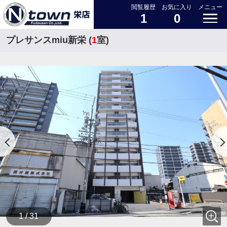
閲覧履歴
お気に入り
メニュー
1
0
プレサンスmiu新栄 (
1
室)
1 / 31