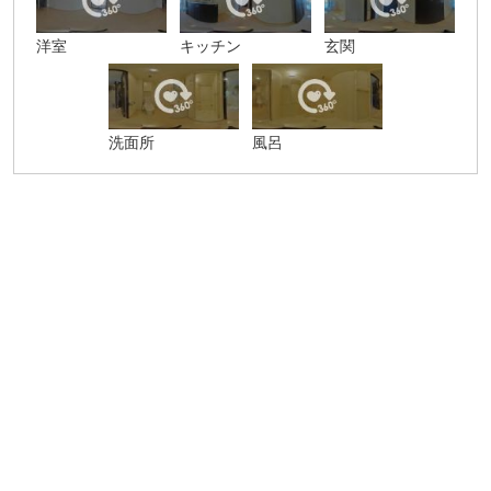
洋室
キッチン
玄関
洗面所
風呂