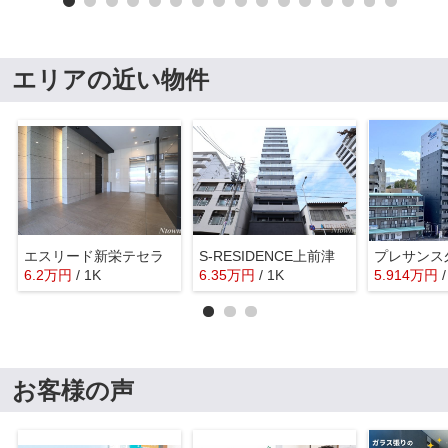
エリアの近い物件
エスリード新栄テセラ
S-RESIDENCE上前津
6.2
万
円
/ 1K
6.35
万
円
/ 1K
5.914
万
円
お客様の声