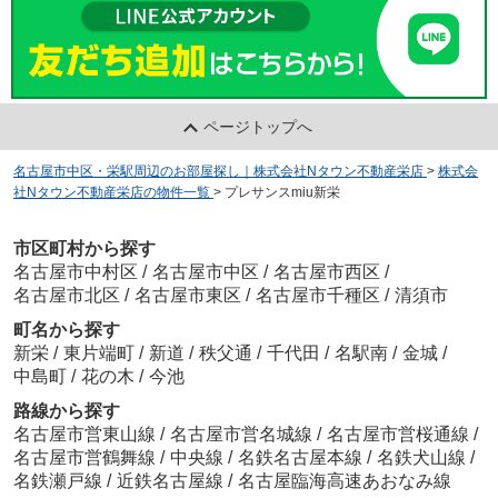
ページトップへ
名古屋市中区・栄駅周辺のお部屋探し｜株式会社Nタウン不動産栄店
>
株式会
社Nタウン不動産栄店の物件一覧
>
プレサンスmiu新栄
市区町村から探す
名古屋市中村区
/
名古屋市中区
/
名古屋市西区
/
名古屋市北区
/
名古屋市東区
/
名古屋市千種区
/
清須市
町名から探す
新栄
/
東片端町
/
新道
/
秩父通
/
千代田
/
名駅南
/
金城
/
中島町
/
花の木
/
今池
路線から探す
名古屋市営東山線
/
名古屋市営名城線
/
名古屋市営桜通線
/
名古屋市営鶴舞線
/
中央線
/
名鉄名古屋本線
/
名鉄犬山線
/
名鉄瀬戸線
/
近鉄名古屋線
/
名古屋臨海高速あおなみ線