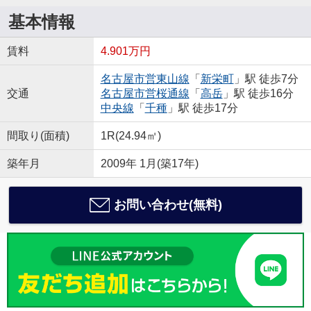
基本情報
賃料
4.901万円
名古屋市営東山線
「
新栄町
」駅 徒歩7分
交通
名古屋市営桜通線
「
高岳
」駅 徒歩16分
中央線
「
千種
」駅 徒歩17分
間取り(面積)
1R(24.94㎡)
築年月
2009年 1月(築17年)
お問い合わせ(無料)