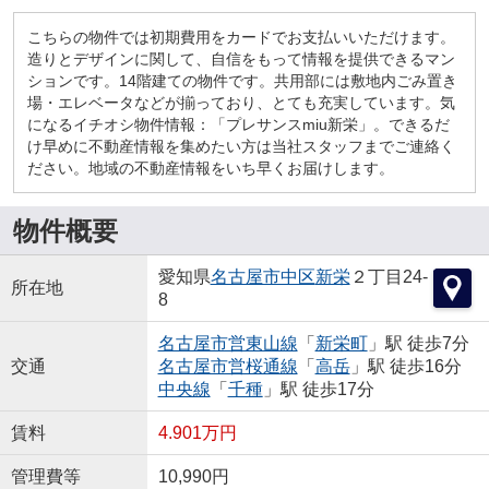
こちらの物件では初期費用をカードでお支払いいただけます。
造りとデザインに関して、自信をもって情報を提供できるマン
ションです。14階建ての物件です。共用部には敷地内ごみ置き
場・エレベータなどが揃っており、とても充実しています。気
になるイチオシ物件情報：「プレサンスmiu新栄」。できるだ
け早めに不動産情報を集めたい方は当社スタッフまでご連絡く
ださい。地域の不動産情報をいち早くお届けします。
物件概要
愛知県
名古屋市中区
新栄
２丁目24-
所在地
8
名古屋市営東山線
「
新栄町
」駅 徒歩7分
交通
名古屋市営桜通線
「
高岳
」駅 徒歩16分
中央線
「
千種
」駅 徒歩17分
賃料
4.901万円
管理費等
10,990円