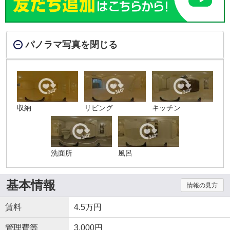
パノラマ写真を閉じる
収納
リビング
キッチン
洗面所
風呂
基本情報
情報の見方
賃料
4.5万円
管理費等
3,000円