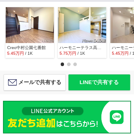
Creo中村公園七番館
ハーモニーテラス高道町Ⅱ
5.45
万
円
/ 1K
5.75
万
円
/ 1K
5.45
万
円
/ 
メールで共有する
LINEで共有する