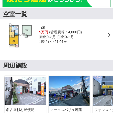
空室一覧
105
5万円
(管理費等：4,000円)
0ヶ月
0ヶ月
敷金
礼金
1階
21.01㎡
1K
周辺施設
名古屋杉村郵便局
マックスバリュ若葉通店