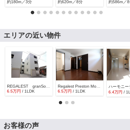
約180m／3分
約620m／8分
約586m／
エリアの近い物件
REGALEST granSouth
Regalest Preston Morishita
6.5
万
円
/ 1LDK
6.5
万
円
/ 1LDK
6.4
万
円
/ 1
お客様の声