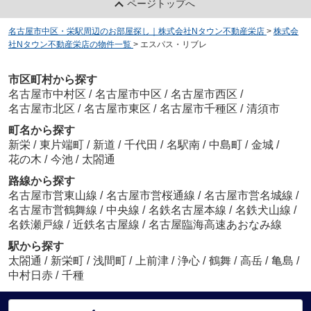
ページトップへ
名古屋市中区・栄駅周辺のお部屋探し｜株式会社Nタウン不動産栄店
>
株式会
社Nタウン不動産栄店の物件一覧
>
エスパス・リブレ
市区町村から探す
名古屋市中村区
/
名古屋市中区
/
名古屋市西区
/
名古屋市北区
/
名古屋市東区
/
名古屋市千種区
/
清須市
町名から探す
新栄
/
東片端町
/
新道
/
千代田
/
名駅南
/
中島町
/
金城
/
花の木
/
今池
/
太閤通
路線から探す
名古屋市営東山線
/
名古屋市営桜通線
/
名古屋市営名城線
/
名古屋市営鶴舞線
/
中央線
/
名鉄名古屋本線
/
名鉄犬山線
/
名鉄瀬戸線
/
近鉄名古屋線
/
名古屋臨海高速あおなみ線
駅から探す
太閤通
/
新栄町
/
浅間町
/
上前津
/
浄心
/
鶴舞
/
高岳
/
亀島
/
中村日赤
/
千種