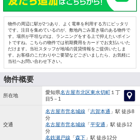
物件の周辺に駅が2つあり、よく電車を利用する方にピッタリ
です。注目を集めているのが、敷地内ごみ置き場のある物件で
す。場所が平坦なのは、ランニングをする上で抑えたいポイン
トですね。こちらの物件では初期費用をカードでお支払いいた
だけます。当社スタッフが地域の賃貸情報をご提供いたしま
す。お客様のこだわりやご要望などございましたら、お気軽に
当社へお問い合わせ下さい。
物件概要
愛知県
名古屋市北区
東水切町
１丁
所在地
目5－1
名古屋市営名城線
「
志賀本通
」駅 徒歩8
分
交通
名古屋市営名城線
「
平安通
」駅 徒歩12
分
名鉄瀬戸線
「
森下
」駅 徒歩12分