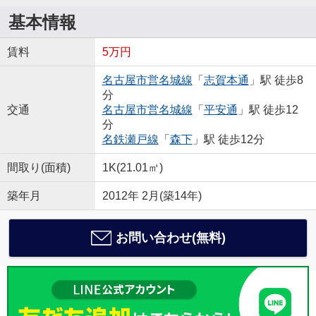
基本情報
賃料
5万円
名古屋市営名城線
「
志賀本通
」駅 徒歩8
分
交通
名古屋市営名城線
「
平安通
」駅 徒歩12
分
名鉄瀬戸線
「
森下
」駅 徒歩12分
間取り(面積)
1K(21.01㎡)
築年月
2012年 2月(築14年)
お問い合わせ(無料)